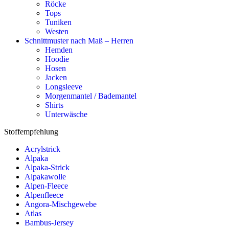
Röcke
Tops
Tuniken
Westen
Schnittmuster nach Maß – Herren
Hemden
Hoodie
Hosen
Jacken
Longsleeve
Morgenmantel / Bademantel
Shirts
Unterwäsche
Stoffempfehlung
Acrylstrick
Alpaka
Alpaka-Strick
Alpakawolle
Alpen-Fleece
Alpenfleece
Angora-Mischgewebe
Atlas
Bambus-Jersey