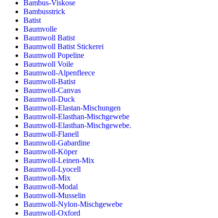
Bambus-Viskose
Bambusstrick
Batist
Baumvolle
Baumwoll Batist
Baumwoll Batist Stickerei
Baumwoll Popeline
Baumwoll Voile
Baumwoll-Alpenfleece
Baumwoll-Batist
Baumwoll-Canvas
Baumwoll-Duck
Baumwoll-Elastan-Mischungen
Baumwoll-Elasthan-Mischgewebe
Baumwoll-Elasthan-Mischgewebe.
Baumwoll-Flanell
Baumwoll-Gabardine
Baumwoll-Köper
Baumwoll-Leinen-Mix
Baumwoll-Lyocell
Baumwoll-Mix
Baumwoll-Modal
Baumwoll-Musselin
Baumwoll-Nylon-Mischgewebe
Baumwoll-Oxford