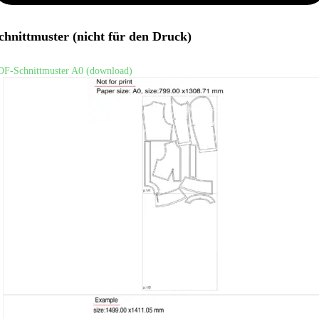
chnittmuster (nicht für den Druck)
DF-Schnittmuster A0 (download)