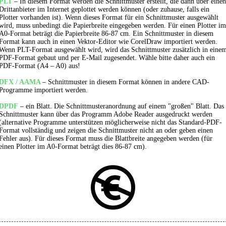
PLT
– In diesem Format werden die Schnittmuster erstellt, die dann über einen
Drittanbieter im Internet geplottet werden können (oder zuhause, falls ein
Plotter vorhanden ist). Wenn dieses Format für ein Schnittmuster ausgewählt
wird, muss unbedingt die Papierbreite eingegeben werden. Für einen Plotter im
A0-Format beträgt die Papierbreite 86-87 cm. Ein Schnittmuster in diesem
Format kann auch in einen Vektor-Editor wie CorelDraw importiert werden.
Wenn PLT-Format ausgewählt wird, wird das Schnittmuster zusätzlich in eine
PDF-Format gebaut und per E-Mail zugesendet. Wähle bitte daher auch ein
PDF-Format (A4 – A0) aus!
DFX / AAMA
– Schnittmuster in diesem Format können in andere CAD-
Programme importiert werden.
DPDF
– ein Blatt. Die Schnittmusteranordnung auf einem "großen" Blatt. Das
Schnittmuster kann über das Programm Adobe Reader ausgedruckt werden
(alternative Programme unterstützen möglicherweise nicht das Standard-PDF-
Format vollständig und zeigen die Schnittmuster nicht an oder geben einen
Fehler aus). Für dieses Format muss die Blattbreite angegeben werden (für
einen Plotter im A0-Format beträgt dies 86-87 cm).