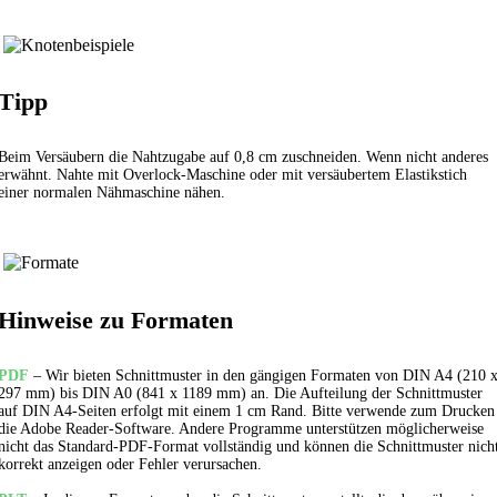
Tipp
Beim Versäubern die Nahtzugabe auf 0,8 cm zuschneiden. Wenn nicht anderes
erwähnt. Nahte mit Overlock-Maschine oder mit versäubertem
Elastikstich
einer normalen Nähmaschine nähen.
Hinweise zu Formaten
PDF
– Wir bieten Schnittmuster in den gängigen Formaten von DIN A4 (210 
297 mm) bis DIN A0 (841 x 1189 mm) an. Die Aufteilung der Schnittmuster
auf DIN A4-Seiten erfolgt mit einem 1 cm Rand. Bitte verwende zum Drucken
die Adobe Reader-Software. Andere Programme unterstützen möglicherweise
nicht das Standard-PDF-Format vollständig und können die Schnittmuster nich
korrekt anzeigen oder Fehler verursachen.