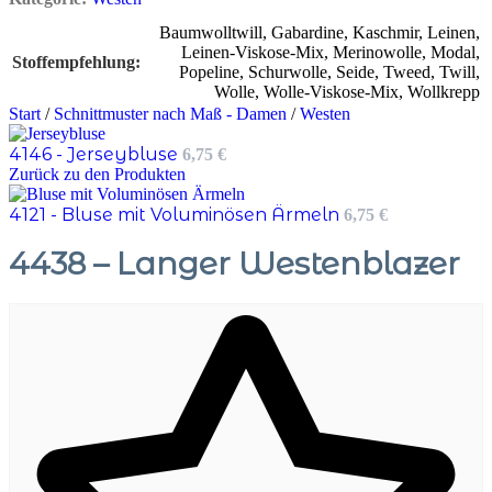
Baumwolltwill
,
Gabardine
,
Kaschmir
,
Leinen
,
Leinen-Viskose-Mix
,
Merinowolle
,
Modal
,
Stoffempfehlung
Popeline
,
Schurwolle
,
Seide
,
Tweed
,
Twill
,
Wolle
,
Wolle-Viskose-Mix
,
Wollkrepp
Start
/
Schnittmuster nach Maß - Damen
/
Westen
4146 - Jerseybluse
6,75
€
Zurück zu den Produkten
4121 - Bluse mit Voluminösen Ärmeln
6,75
€
4438 – Langer Westenblazer