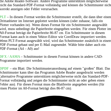
die Adobe Reader-Software. Andere Programme unterstützen möglicherweise
nicht das Standard-PDF-Format vollständig und können die Schnittmuster nich
korrekt anzeigen oder Fehler verursachen.
PLT
– In diesem Format werden die Schnittmuster erstellt, die dann über einen
Drittanbieter im Internet geplottet werden können (oder zuhause, falls ein
Plotter vorhanden ist). Wenn dieses Format für ein Schnittmuster ausgewählt
wird, muss unbedingt die Papierbreite eingegeben werden. Für einen Plotter im
A0-Format beträgt die Papierbreite 86-87 cm. Ein Schnittmuster in diesem
Format kann auch in einen Vektor-Editor wie CorelDraw importiert werden.
Wenn PLT-Format ausgewählt wird, wird das Schnittmuster zusätzlich in eine
PDF-Format gebaut und per E-Mail zugesendet. Wähle bitte daher auch ein
PDF-Format (A4 – A0) aus!
DFX / AAMA
– Schnittmuster in diesem Format können in andere CAD-
Programme importiert werden.
DPDF
– ein Blatt. Die Schnittmusteranordnung auf einem "großen" Blatt. Das
Schnittmuster kann über das Programm Adobe Reader ausgedruckt werden
(alternative Programme unterstützen möglicherweise nicht das Standard-PDF-
Format vollständig und zeigen die Schnittmuster nicht an oder geben einen
Fehler aus). Für dieses Format muss die Blattbreite angegeben werden (für
einen Plotter im A0-Format beträgt dies 86-87 cm).