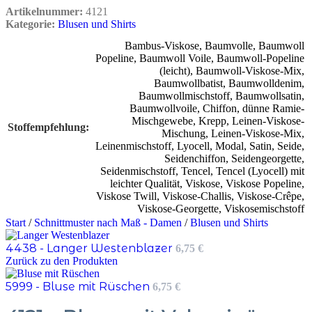
Artikelnummer:
4121
Kategorie:
Blusen und Shirts
Bambus-Viskose
,
Baumvolle
,
Baumwoll
Popeline
,
Baumwoll Voile
,
Baumwoll-Popeline
(leicht)
,
Baumwoll-Viskose-Mix
,
Baumwollbatist
,
Baumwolldenim
,
Baumwollmischstoff
,
Baumwollsatin
,
Baumwollvoile
,
Chiffon
,
dünne Ramie-
Mischgewebe
,
Krepp
,
Leinen-Viskose-
Stoffempfehlung
Mischung
,
Leinen-Viskose-Mix
,
Leinenmischstoff
,
Lyocell
,
Modal
,
Satin
,
Seide
,
Seidenchiffon
,
Seidengeorgette
,
Seidenmischstoff
,
Tencel
,
Tencel (Lyocell) mit
leichter Qualität
,
Viskose
,
Viskose Popeline
,
Viskose Twill
,
Viskose-Challis
,
Viskose-Crêpe
,
Viskose-Georgette
,
Viskosemischstoff
Start
/
Schnittmuster nach Maß - Damen
/
Blusen und Shirts
4438 - Langer Westenblazer
6,75
€
Zurück zu den Produkten
5999 - Bluse mit Rüschen
6,75
€