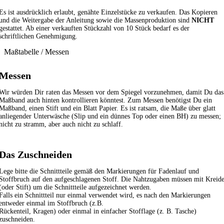
Es ist ausdrücklich erlaubt, genähte Einzelstücke zu verkaufen. Das Kopieren
und die Weitergabe der Anleitung sowie die Massenproduktion sind
NICHT
gestattet. Ab einer verkauften Stückzahl von 10 Stück bedarf es der
schriftlichen Genehmigung.
Maßtabelle / Messen
Messen
Wir würden Dir raten das Messen vor dem Spiegel vorzunehmen, damit Du das
Maßband auch hinten kontrollieren könntest. Zum Messen benötigst Du ein
Maßband, einen Stift und ein Blatt Papier. Es ist ratsam, die Maße über glatt
anliegender Unterwäsche (Slip und ein dünnes Top oder einen BH) zu messen;
nicht zu stramm, aber auch nicht zu schlaff.
Das Zuschneiden
Lege bitte die Schnittteile gemäß den Markierungen für Fadenlauf und
Stoffbruch auf den aufgeschlagenen Stoff. Die Nahtzugaben müssen mit Kreid
(oder Stift) um die Schnittteile aufgezeichnet werden.
Falls ein Schnittteil nur einmal verwendet wird, es nach den Markierungen
entweder einmal im Stoffbruch (z.B.
Rückenteil, Kragen) oder einmal in einfacher Stofflage (z. B. Tasche)
zuschneiden.