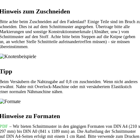
Hinweis zum Zuschneiden
Bitte achte beim Zuschneiden auf den Fadenlauf! Einige Teile sind im Bruch z
schneiden. Dies ist auf dem Schnittmuster angegeben. Übertrage bitte alle
Markierungen und sonstige Konstruktionsmerkmale (Abnäher, usw.) vom
Schnittmuster auf den Stoff. Achte bitte beim Steppen auf die Knipse (geben
an, an welcher Stelle Schnittteile aufeinandertreffen müssen) - sie müssen
übereinstimmen.
Tipp
Beim Versäubern die Nahtzugabe auf 0,8 cm zuschneiden. Wenn nicht anderes
erwähnt. Nahte mit Overlock-Maschine oder mit versäubertem
Elastikstich
einer normalen Nähmaschine nähen.
Hinweise zu Formaten
PDF
– Wir bieten Schnittmuster in den gängigen Formaten von DIN A4 (210 
297 mm) bis DIN A0 (841 x 1189 mm) an. Die Aufteilung der Schnittmuster
auf DIN A4-Seiten erfolgt mit einem 1 cm Rand. Bitte verwende zum Drucken