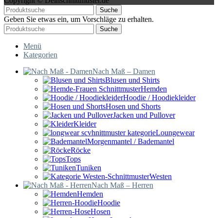
Copyright © Deinschnittmuster.de
Suche
Geben Sie etwas ein, um Vorschläge zu erhalten.
Suche
Menü
Kategorien
Nach Maß – Damen
Blusen und Shirts
Hemden
Hoodie / Hoodiekleider
Hosen und Shorts
Jacken und Pullover
Kleider
Loungewear
Morgenmantel / Bademantel
Röcke
Tops
Tuniken
Westen
Nach Maß – Herren
Hemden
Hoodie
Hosen