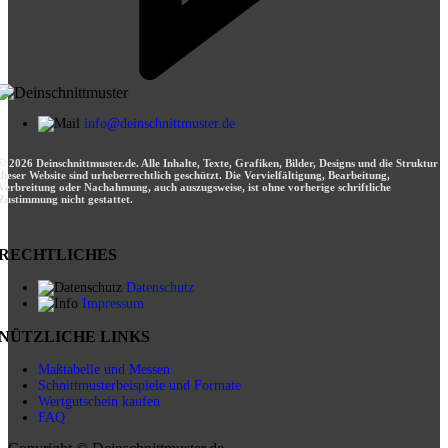
info@deinschnittmuster.de
© 2026 Deinschnittmuster.de. Alle Inhalte, Texte, Grafiken, Bilder, Designs und die Struktur
dieser Website sind urheberrechtlich geschützt. Die Vervielfältigung, Bearbeitung,
Verbreitung oder Nachahmung, auch auszugsweise, ist ohne vorherige schriftliche
Zustimmung nicht gestattet.
RECHTLICHES
Datenschutz
Impressum
NÜTZLICHE LINKS
Maßtabelle und Messen
Schnittmusterbeispiele und Formate
Wertgutschein kaufen
FAQ