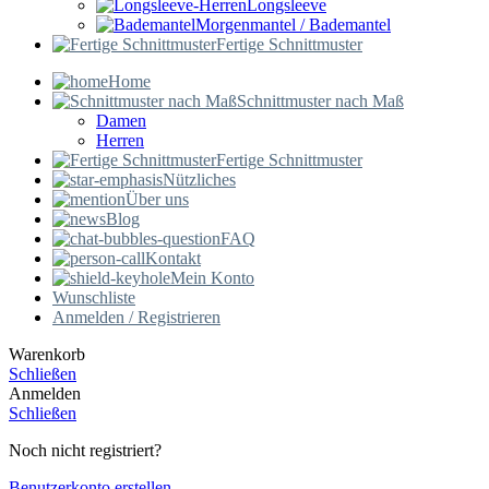
Longsleeve
Morgenmantel / Bademantel
Fertige Schnittmuster
Home
Schnittmuster nach Maß
Damen
Herren
Fertige Schnittmuster
Nützliches
Über uns
Blog
FAQ
Kontakt
Mein Konto
Wunschliste
Anmelden / Registrieren
Warenkorb
Schließen
Anmelden
Schließen
Noch nicht registriert?
Benutzerkonto erstellen