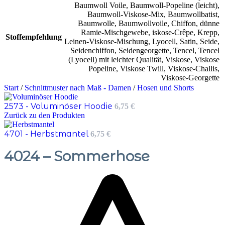
Baumwoll Voile
,
Baumwoll-Popeline (leicht)
,
Baumwoll-Viskose-Mix
,
Baumwollbatist
,
Baumwolle
,
Baumwollvoile
,
Chiffon
,
dünne
Ramie-Mischgewebe
,
iskose-Crêpe
,
Krepp
,
Stoffempfehlung
Leinen-Viskose-Mischung
,
Lyocell
,
Satin
,
Seide
,
Seidenchiffon
,
Seidengeorgette
,
Tencel
,
Tencel
(Lyocell) mit leichter Qualität
,
Viskose
,
Viskose
Popeline
,
Viskose Twill
,
Viskose-Challis
,
Viskose-Georgette
Start
/
Schnittmuster nach Maß - Damen
/
Hosen und Shorts
2573 - Voluminöser Hoodie
6,75
€
Zurück zu den Produkten
4701 - Herbstmantel
6,75
€
4024 – Sommerhose