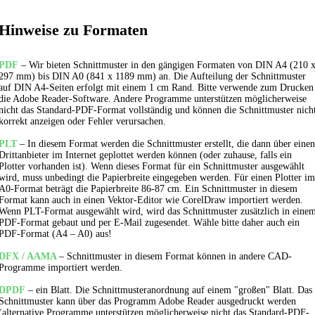
Hinweise zu Formaten
PDF
– Wir bieten Schnittmuster in den gängigen Formaten von DIN A4 (210 
297 mm) bis DIN A0 (841 x 1189 mm) an. Die Aufteilung der Schnittmuster
auf DIN A4-Seiten erfolgt mit einem 1 cm Rand. Bitte verwende zum Drucken
die Adobe Reader-Software. Andere Programme unterstützen möglicherweise
nicht das Standard-PDF-Format vollständig und können die Schnittmuster nich
korrekt anzeigen oder Fehler verursachen.
PLT
– In diesem Format werden die Schnittmuster erstellt, die dann über einen
Drittanbieter im Internet geplottet werden können (oder zuhause, falls ein
Plotter vorhanden ist). Wenn dieses Format für ein Schnittmuster ausgewählt
wird, muss unbedingt die Papierbreite eingegeben werden. Für einen Plotter im
A0-Format beträgt die Papierbreite 86-87 cm. Ein Schnittmuster in diesem
Format kann auch in einen Vektor-Editor wie CorelDraw importiert werden.
Wenn PLT-Format ausgewählt wird, wird das Schnittmuster zusätzlich in eine
PDF-Format gebaut und per E-Mail zugesendet. Wähle bitte daher auch ein
PDF-Format (A4 – A0) aus!
DFX / AAMA
– Schnittmuster in diesem Format können in andere CAD-
Programme importiert werden.
DPDF
– ein Blatt. Die Schnittmusteranordnung auf einem "großen" Blatt. Das
Schnittmuster kann über das Programm Adobe Reader ausgedruckt werden
(alternative Programme unterstützen möglicherweise nicht das Standard-PDF-