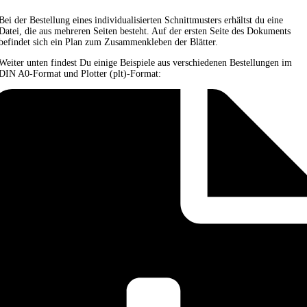
Bei der Bestellung eines individualisierten Schnittmusters erhältst du eine
Datei, die aus mehreren Seiten besteht. Auf der ersten Seite des Dokuments
befindet sich ein Plan zum Zusammenkleben der Blätter.
Weiter unten findest Du einige Beispiele aus verschiedenen Bestellungen im
DIN A0-Format und Plotter (plt)-Format: