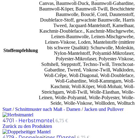
Canvas
,
Baumwoll-Duck
,
Baumwoll-Gabardine
,
Baumwoll-Köper
,
Baumwoll-Twill
,
Beschichtete
Baumwolle
,
Bouclé
,
Cord
,
Daunenstoff
,
Doubleface-Stoff
,
gewachste Baumwolle
,
Harris
Tweed
,
Jacquard-Mantelstoff
,
Kamelhaar
,
Kaschmir-Doubleface.
,
Kaschmir-Mischgewebe
,
Leinen-Baumwolle
,
Leinen-Mischgewebe
,
Leinen-Viskose
,
Loden
,
Mantelstoffe (mittlere
bis schwere Qualität): Schurwolle
,
Moleskin
,
Stoffempfehlung
Nylon-Mantelstoff
,
Polyamid-Mikrofaser
,
Polyester-Mikrofaser
,
Polyester-Viskose
,
Softshell
,
Steppstoff
,
Techno-Twill
,
Trenchcoat-
Gabardine
,
Tweed
,
Viskose-Twill
,
Walkloden
,
Woll-Crêpe
,
Woll-Diagonal
,
Woll-Doubleface
,
Woll-Gabardine
,
Woll-Kammgarn
,
Woll-
Kaschmir
,
Woll-Köper
,
Woll-Mohair
,
Woll-
Streichgarn
,
Woll-Twill
,
Wolle-Elasthan
,
Wolle-
Leinen
,
Wolle-Polyamid
,
Wolle-Polyester
,
Wolle-
Seide
,
Wolle-Viskose
,
Wollloden
,
Wolltuch
Start
/
Schnittmuster nach Maß - Damen
/
Jacken und Pullover
4701 - Herbstmantel
6,75
€
Zurück zu den Produkten
4179 - Doppelseitiger Mantel
6,75
€