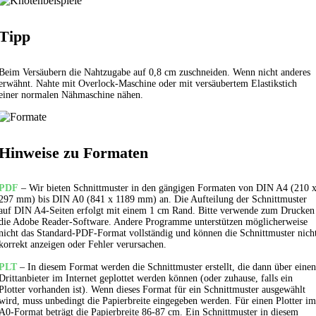
Tipp
Beim Versäubern die Nahtzugabe auf 0,8 cm zuschneiden. Wenn nicht anderes
erwähnt. Nahte mit Overlock-Maschine oder mit versäubertem
Elastikstich
einer normalen Nähmaschine nähen.
Hinweise zu Formaten
PDF
– Wir bieten Schnittmuster in den gängigen Formaten von DIN A4 (210 
297 mm) bis DIN A0 (841 x 1189 mm) an. Die Aufteilung der Schnittmuster
auf DIN A4-Seiten erfolgt mit einem 1 cm Rand. Bitte verwende zum Drucken
die Adobe Reader-Software. Andere Programme unterstützen möglicherweise
nicht das Standard-PDF-Format vollständig und können die Schnittmuster nich
korrekt anzeigen oder Fehler verursachen.
PLT
– In diesem Format werden die Schnittmuster erstellt, die dann über einen
Drittanbieter im Internet geplottet werden können (oder zuhause, falls ein
Plotter vorhanden ist). Wenn dieses Format für ein Schnittmuster ausgewählt
wird, muss unbedingt die Papierbreite eingegeben werden. Für einen Plotter im
A0-Format beträgt die Papierbreite 86-87 cm. Ein Schnittmuster in diesem