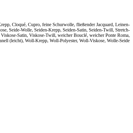
Krepp
,
Cloqué
,
Cupro
,
feine Schurwolle
,
fließender Jacquard
,
Leinen-
kose
,
Seide-Wolle
,
Seiden-Krepp
,
Seiden-Satin
,
Seiden-Twill
,
Stretch-
,
Viskose-Satin
,
Viskose-Twill
,
weicher Bouclé
,
weicher Ponte Roma
,
nell (leicht)
,
Woll-Krepp
,
Woll-Polyester
,
Woll-Viskose
,
Wolle-Seide