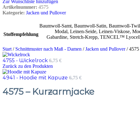
Zur Wunschliste hinzufügen
Artikelnummer:
4575
Kategorie:
Jacken und Pullover
Baumwoll-Samt
,
Baumwoll-Satin
,
Baumwoll-Twill
Modal
,
Leinen-Seide
,
Leinen-Viskose
,
Mod
Stoffempfehlung
Gabardine
,
Stretch-Krepp
,
TENCEL™ Lyocel
Start
/
Schnittmuster nach Maß - Damen
/
Jacken und Pullover
/
4575
4755 - Wickelrock
6,75
€
Zurück zu den Produkten
4941 - Hoodie mit Kapuze
6,75
€
4575 – Kurzarmjacke