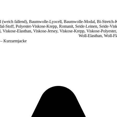
 (weich fallend)
,
Baumwolle-Lyocell
,
Baumwolle-Modal
,
Bi-Stretch-
al-Stoff
,
Polyester-Viskose-Krepp
,
Romanit
,
Seide-Leinen
,
Seide-Vis
l
,
Viskose-Elasthan
,
Viskose-Jersey
,
Viskose-Krepp
,
Viskose-Polyester
Woll-Elasthan
,
Woll-Fla
 – Kurzarmjacke