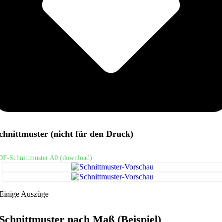
chnittmuster (nicht für den Druck)
DF-Schnittmuster A0 (download)
Einige Auszüge
Schnittmuster nach Maß (Beispiel)