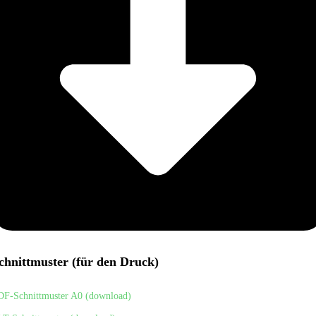
chnittmuster (für den Druck)
DF-Schnittmuster A0 (download)