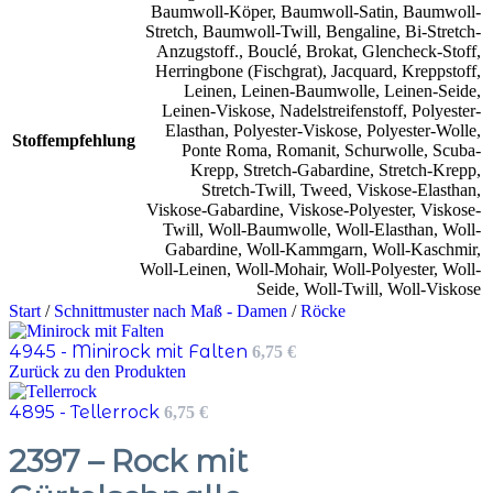
Baumwoll-Köper
,
Baumwoll-Satin
,
Baumwoll-
Stretch
,
Baumwoll-Twill
,
Bengaline
,
Bi-Stretch-
Anzugstoff.
,
Bouclé
,
Brokat
,
Glencheck-Stoff
,
Herringbone (Fischgrat)
,
Jacquard
,
Kreppstoff
,
Leinen
,
Leinen-Baumwolle
,
Leinen-Seide
,
Leinen-Viskose
,
Nadelstreifenstoff
,
Polyester-
Elasthan
,
Polyester-Viskose
,
Polyester-Wolle
,
Stoffempfehlung
Ponte Roma
,
Romanit
,
Schurwolle
,
Scuba-
Krepp
,
Stretch-Gabardine
,
Stretch-Krepp
,
Stretch-Twill
,
Tweed
,
Viskose-Elasthan
,
Viskose-Gabardine
,
Viskose-Polyester
,
Viskose-
Twill
,
Woll-Baumwolle
,
Woll-Elasthan
,
Woll-
Gabardine
,
Woll-Kammgarn
,
Woll-Kaschmir
,
Woll-Leinen
,
Woll-Mohair
,
Woll-Polyester
,
Woll-
Seide
,
Woll-Twill
,
Woll-Viskose
Start
/
Schnittmuster nach Maß - Damen
/
Röcke
4945 - Minirock mit Falten
6,75
€
Zurück zu den Produkten
4895 - Tellerrock
6,75
€
2397 – Rock mit