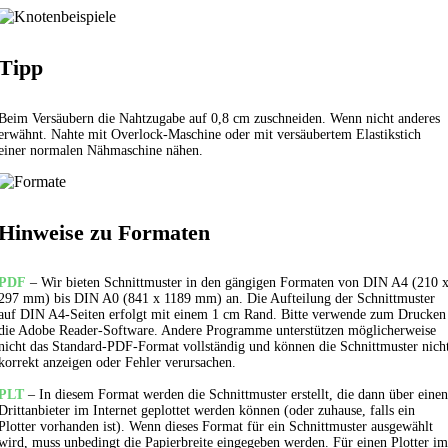
Tipp
Beim Versäubern die Nahtzugabe auf 0,8 cm zuschneiden. Wenn nicht anderes
erwähnt. Nahte mit Overlock-Maschine oder mit versäubertem
Elastikstich
einer normalen Nähmaschine nähen.
Hinweise zu Formaten
PDF
– Wir bieten Schnittmuster in den gängigen Formaten von DIN A4 (210 
297 mm) bis DIN A0 (841 x 1189 mm) an. Die Aufteilung der Schnittmuster
auf DIN A4-Seiten erfolgt mit einem 1 cm Rand. Bitte verwende zum Drucken
die Adobe Reader-Software. Andere Programme unterstützen möglicherweise
nicht das Standard-PDF-Format vollständig und können die Schnittmuster nich
korrekt anzeigen oder Fehler verursachen.
PLT
– In diesem Format werden die Schnittmuster erstellt, die dann über einen
Drittanbieter im Internet geplottet werden können (oder zuhause, falls ein
Plotter vorhanden ist). Wenn dieses Format für ein Schnittmuster ausgewählt
wird, muss unbedingt die Papierbreite eingegeben werden. Für einen Plotter im