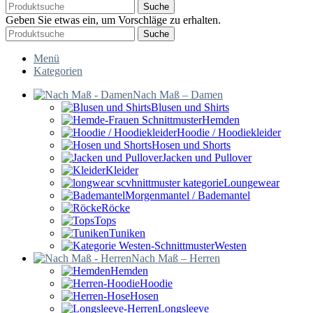
Suche
Geben Sie etwas ein, um Vorschläge zu erhalten.
Suche
Menü
Kategorien
Nach Maß – Damen
Blusen und Shirts
Hemden
Hoodie / Hoodiekleider
Hosen und Shorts
Jacken und Pullover
Kleider
Loungewear
Morgenmantel / Bademantel
Röcke
Tops
Tuniken
Westen
Nach Maß – Herren
Hemden
Hoodie
Hosen
Longsleeve