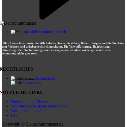
info@deinschnittmuster.de
© 2026 Deinschnittmuster.de. Alle Inhalte, Texte, Grafiken, Bilder, Designs und die Struktur
dieser Website sind urheberrechtlich geschützt. Die Vervielfältigung, Bearbeitung,
Verbreitung oder Nachahmung, auch auszugsweise, ist ohne vorherige schriftliche
Zustimmung nicht gestattet.
RECHTLICHES
Datenschutz
Impressum
NÜTZLICHE LINKS
Maßtabelle und Messen
Schnittmusterbeispiele und Formate
Wertgutschein kaufen
FAQ
Copyright © Deinschnittmuster.de