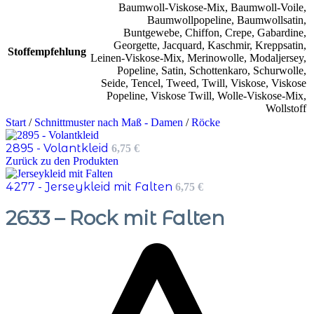
Baumwoll-Viskose-Mix
,
Baumwoll-Voile
,
Baumwollpopeline
,
Baumwollsatin
,
Buntgewebe
,
Chiffon
,
Crepe
,
Gabardine
,
Georgette
,
Jacquard
,
Kaschmir
,
Kreppsatin
,
Stoffempfehlung
Leinen-Viskose-Mix
,
Merinowolle
,
Modaljersey
,
Popeline
,
Satin
,
Schottenkaro
,
Schurwolle
,
Seide
,
Tencel
,
Tweed
,
Twill
,
Viskose
,
Viskose
Popeline
,
Viskose Twill
,
Wolle-Viskose-Mix
,
Wollstoff
Start
/
Schnittmuster nach Maß - Damen
/
Röcke
2895 - Volantkleid
6,75
€
Zurück zu den Produkten
4277 - Jerseykleid mit Falten
6,75
€
2633 – Rock mit Falten