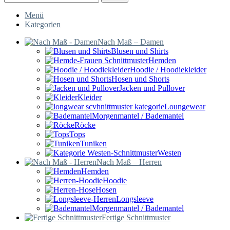
Menü
Kategorien
Nach Maß – Damen
Blusen und Shirts
Hemden
Hoodie / Hoodiekleider
Hosen und Shorts
Jacken und Pullover
Kleider
Loungewear
Morgenmantel / Bademantel
Röcke
Tops
Tuniken
Westen
Nach Maß – Herren
Hemden
Hoodie
Hosen
Longsleeve
Morgenmantel / Bademantel
Fertige Schnittmuster