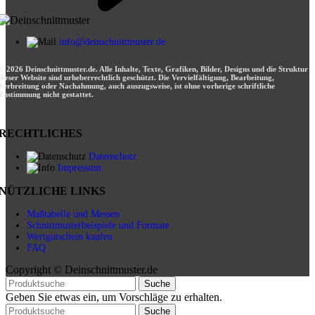
info@deinschnittmuster.de
© 2026 Deinschnittmuster.de. Alle Inhalte, Texte, Grafiken, Bilder, Designs und die Struktur
dieser Website sind urheberrechtlich geschützt. Die Vervielfältigung, Bearbeitung,
Verbreitung oder Nachahmung, auch auszugsweise, ist ohne vorherige schriftliche
Zustimmung nicht gestattet.
RECHTLICHES
Datenschutz
Impressum
NÜTZLICHE LINKS
Maßtabelle und Messen
Schnittmusterbeispiele und Formate
Wertgutschein kaufen
FAQ
Copyright © Deinschnittmuster.de
Suche
Geben Sie etwas ein, um Vorschläge zu erhalten.
Suche