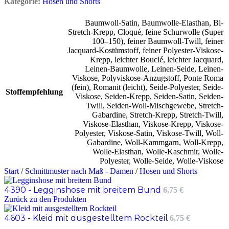
Kategorie:
Hosen und Shorts
Baumwoll-Satin
,
Baumwolle-Elasthan
,
Bi-
Stretch-Krepp
,
Cloqué
,
feine Schurwolle (Super
100–150)
,
feiner Baumwoll-Twill
,
feiner
Jacquard-Kostümstoff
,
feiner Polyester-Viskose-
Krepp
,
leichter Bouclé
,
leichter Jacquard
,
Leinen-Baumwolle
,
Leinen-Seide
,
Leinen-
Viskose
,
Polyviskose-Anzugstoff
,
Ponte Roma
(fein)
,
Romanit (leicht)
,
Seide-Polyester
,
Seide-
Stoffempfehlung
Viskose
,
Seiden-Krepp
,
Seiden-Satin
,
Seiden-
Twill
,
Seiden-Woll-Mischgewebe
,
Stretch-
Gabardine
,
Stretch-Krepp
,
Stretch-Twill
,
Viskose-Elasthan
,
Viskose-Krepp
,
Viskose-
Polyester
,
Viskose-Satin
,
Viskose-Twill
,
Woll-
Gabardine
,
Woll-Kammgarn
,
Woll-Krepp
,
Wolle-Elasthan
,
Wolle-Kaschmir
,
Wolle-
Polyester
,
Wolle-Seide
,
Wolle-Viskose
Start
/
Schnittmuster nach Maß - Damen
/
Hosen und Shorts
4390 - Legginshose mit breitem Bund
6,75
€
Zurück zu den Produkten
4603 - Kleid mit ausgestelltem Rockteil
6,75
€