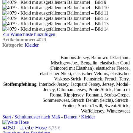
Zur Wunschliste hinzufügen
Artikelnummer:
4079
Kategorie:
Kleider
Bambus-Jersey
,
Baumwoll-Elasthan-
Mischgewebe.
,
Bengalin
,
elastischer Cord
(Feincord mit Elasthan)
,
elastischer Fleece
,
elastischer Nicki
,
elastischer Velours
,
elastischer
Viskose-Strick
,
Feinstrick
,
French Terry
,
Stoffempfehlung
Interlock-Jersey
,
Jacquard-Jersey
,
Jersey
,
Modal-
Jersey
,
Ottoman-Jersey
,
Ponte-Strick
,
Punto di
Roma
,
Rippjersey
,
Romanit
,
Scuba-Crepe
,
Sommersweat
,
Stretch-Denim (leicht)
,
Stretch-
Frottee
,
Stretch-Twill
,
Sweat-Strick
,
Waffeljersey
,
Wintersweat
Start
/
Schnittmuster nach Maß - Damen
/
Kleider
4050 - Weite Hose
6,75
€