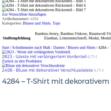
Zur Wunschliste hinzufügen
Artikelnummer:
4284
Kategorien:
Blusen und Shirts
,
Tops
Bambus-Jersey
,
Bambus-Viskose
,
Baumwoll-Vi
Stoffempfehlung
Elasthan
,
Leinenmischstoff
,
Modal
,
Modal-
Start
/
Schnittmuster nach Maß - Damen
/
Blusen und Shirts
/
4284 – 
2823 - Weste mit verlängertem Vorderteil
6,75
€
Zurück zu den Produkten
2458 - Bluse mit dekorativer Verschlussleiste
6,75
€
4284 – T-Shirt mit dekorativem