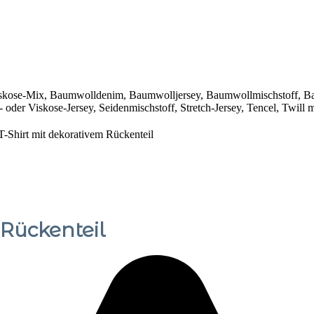
skose-Mix
,
Baumwolldenim
,
Baumwolljersey
,
Baumwollmischstoff
,
Ba
 oder Viskose-Jersey
,
Seidenmischstoff
,
Stretch-Jersey
,
Tencel
,
Twill m
T-Shirt mit dekorativem Rückenteil
 Rückenteil