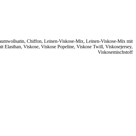
umwollsatin
,
Chiffon
,
Leinen-Viskose-Mix
,
Leinen-Viskose-Mix mit
it Elasthan
,
Viskose
,
Viskose Popeline
,
Viskose Twill
,
Viskosejersey
,
Viskosemischstoff