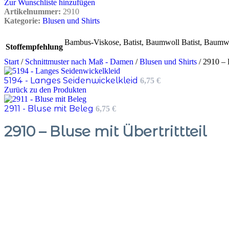
Zur Wunschliste hinzufügen
Artikelnummer:
2910
Kategorie:
Blusen und Shirts
Bambus-Viskose
,
Batist
,
Baumwoll Batist
,
Baumwo
Stoffempfehlung
Start
/
Schnittmuster nach Maß - Damen
/
Blusen und Shirts
/
2910 – B
5194 - Langes Seidenwickelkleid
6,75
€
Zurück zu den Produkten
2911 - Bluse mit Beleg
6,75
€
2910 – Bluse mit Übertrittteil