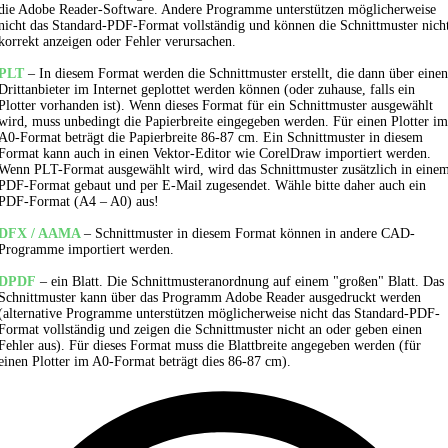
die Adobe Reader-Software. Andere Programme unterstützen möglicherweise
nicht das Standard-PDF-Format vollständig und können die Schnittmuster nich
korrekt anzeigen oder Fehler verursachen.
PLT
– In diesem Format werden die Schnittmuster erstellt, die dann über einen
Drittanbieter im Internet geplottet werden können (oder zuhause, falls ein
Plotter vorhanden ist). Wenn dieses Format für ein Schnittmuster ausgewählt
wird, muss unbedingt die Papierbreite eingegeben werden. Für einen Plotter im
A0-Format beträgt die Papierbreite 86-87 cm. Ein Schnittmuster in diesem
Format kann auch in einen Vektor-Editor wie CorelDraw importiert werden.
Wenn PLT-Format ausgewählt wird, wird das Schnittmuster zusätzlich in eine
PDF-Format gebaut und per E-Mail zugesendet. Wähle bitte daher auch ein
PDF-Format (A4 – A0) aus!
DFX / AAMA
– Schnittmuster in diesem Format können in andere CAD-
Programme importiert werden.
DPDF
– ein Blatt. Die Schnittmusteranordnung auf einem "großen" Blatt. Das
Schnittmuster kann über das Programm Adobe Reader ausgedruckt werden
(alternative Programme unterstützen möglicherweise nicht das Standard-PDF-
Format vollständig und zeigen die Schnittmuster nicht an oder geben einen
Fehler aus). Für dieses Format muss die Blattbreite angegeben werden (für
einen Plotter im A0-Format beträgt dies 86-87 cm).