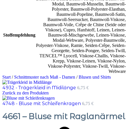
Modal
,
Baumwoll-Musselin
,
Baumwoll-
Polyester
,
Baumwoll-Polyester-Elasthan
,
Baumwoll-Popeline
,
Baumwoll-Satin
,
Baumwoll-Seersucker
,
Baumwoll-Viskose
,
Baumwoll-Voile
,
Crêpe de Chine (Seide oder
Viskose)
,
Cupro
,
Hanfstoff
,
Leinen
,
Leinen-
Stoffempfehlung
Baumwoll-Mischgewebe
,
Leinen-Viskose
,
Modal-Webware
,
Polyester-Baumwolle
,
Polyester-Viskose
,
Ramie
,
Seiden-Crêpe
,
Seiden-
Georgette
,
Seiden-Pongee
,
Seiden-Twill
,
TENCEL™ Lyocell
,
Viskose-Challis
,
Viskose-
Krepp
,
Viskose-Leinen
,
Viskose-Nylon
,
Viskose-Polyester
,
Viskose-Twill
,
Viskose-
Webware
Start
/
Schnittmuster nach Maß - Damen
/
Blusen und Shirts
4932 - Trägerkleid in Midilänge
6,75
€
Zurück zu den Produkten
4748 - Bluse mit Schleifenkragen
6,75
€
4661 – Bluse mit Raglanärmel