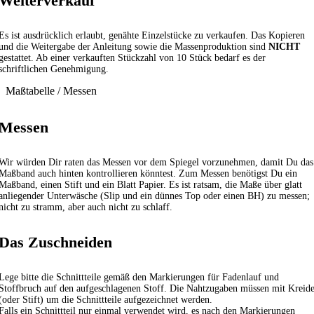
Weiterverkauf
Es ist ausdrücklich erlaubt, genähte Einzelstücke zu verkaufen. Das Kopieren
und die Weitergabe der Anleitung sowie die Massenproduktion sind
NICHT
gestattet. Ab einer verkauften Stückzahl von 10 Stück bedarf es der
schriftlichen Genehmigung.
Maßtabelle / Messen
Messen
Wir würden Dir raten das Messen vor dem Spiegel vorzunehmen, damit Du das
Maßband auch hinten kontrollieren könntest. Zum Messen benötigst Du ein
Maßband, einen Stift und ein Blatt Papier. Es ist ratsam, die Maße über glatt
anliegender Unterwäsche (Slip und ein dünnes Top oder einen BH) zu messen;
nicht zu stramm, aber auch nicht zu schlaff.
Das Zuschneiden
Lege bitte die Schnittteile gemäß den Markierungen für Fadenlauf und
Stoffbruch auf den aufgeschlagenen Stoff. Die Nahtzugaben müssen mit Kreid
(oder Stift) um die Schnittteile aufgezeichnet werden.
Falls ein Schnittteil nur einmal verwendet wird, es nach den Markierungen