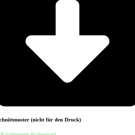
chnittmuster (nicht für den Druck)
DF-Schnittmuster A0 (download)