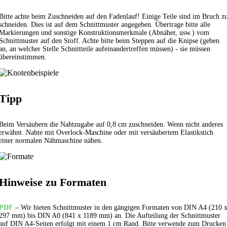
Bitte achte beim Zuschneiden auf den Fadenlauf! Einige Teile sind im Bruch z
schneiden. Dies ist auf dem Schnittmuster angegeben. Übertrage bitte alle
Markierungen und sonstige Konstruktionsmerkmale (Abnäher, usw.) vom
Schnittmuster auf den Stoff. Achte bitte beim Steppen auf die Knipse (geben
an, an welcher Stelle Schnittteile aufeinandertreffen müssen) - sie müssen
übereinstimmen.
Tipp
Beim Versäubern die Nahtzugabe auf 0,8 cm zuschneiden. Wenn nicht anderes
erwähnt. Nahte mit Overlock-Maschine oder mit versäubertem
Elastikstich
einer normalen Nähmaschine nähen.
Hinweise zu Formaten
PDF
– Wir bieten Schnittmuster in den gängigen Formaten von DIN A4 (210 
297 mm) bis DIN A0 (841 x 1189 mm) an. Die Aufteilung der Schnittmuster
auf DIN A4-Seiten erfolgt mit einem 1 cm Rand. Bitte verwende zum Drucken