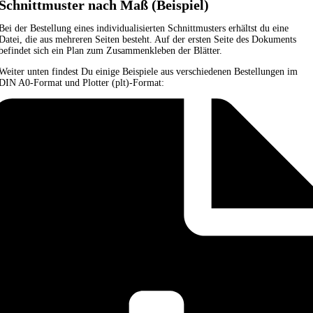
Schnittmuster nach Maß (Beispiel)
Bei der Bestellung eines individualisierten Schnittmusters erhältst du eine
Datei, die aus mehreren Seiten besteht. Auf der ersten Seite des Dokuments
befindet sich ein Plan zum Zusammenkleben der Blätter.
Weiter unten findest Du einige Beispiele aus verschiedenen Bestellungen im
DIN A0-Format und Plotter (plt)-Format: