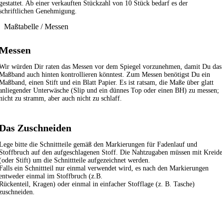
gestattet. Ab einer verkauften Stückzahl von 10 Stück bedarf es der
schriftlichen Genehmigung.
Maßtabelle / Messen
Messen
Wir würden Dir raten das Messen vor dem Spiegel vorzunehmen, damit Du das
Maßband auch hinten kontrollieren könntest. Zum Messen benötigst Du ein
Maßband, einen Stift und ein Blatt Papier. Es ist ratsam, die Maße über glatt
anliegender Unterwäsche (Slip und ein dünnes Top oder einen BH) zu messen;
nicht zu stramm, aber auch nicht zu schlaff.
Das Zuschneiden
Lege bitte die Schnittteile gemäß den Markierungen für Fadenlauf und
Stoffbruch auf den aufgeschlagenen Stoff. Die Nahtzugaben müssen mit Kreid
(oder Stift) um die Schnittteile aufgezeichnet werden.
Falls ein Schnittteil nur einmal verwendet wird, es nach den Markierungen
entweder einmal im Stoffbruch (z.B.
Rückenteil, Kragen) oder einmal in einfacher Stofflage (z. B. Tasche)
zuschneiden.