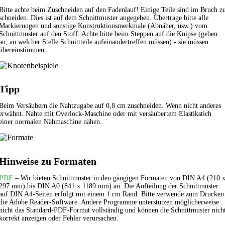
Bitte achte beim Zuschneiden auf den Fadenlauf! Einige Teile sind im Bruch z
schneiden. Dies ist auf dem Schnittmuster angegeben. Übertrage bitte alle
Markierungen und sonstige Konstruktionsmerkmale (Abnäher, usw.) vom
Schnittmuster auf den Stoff. Achte bitte beim Steppen auf die Knipse (geben
an, an welcher Stelle Schnittteile aufeinandertreffen müssen) - sie müssen
übereinstimmen.
Tipp
Beim Versäubern die Nahtzugabe auf 0,8 cm zuschneiden. Wenn nicht anderes
erwähnt. Nahte mit Overlock-Maschine oder mit versäubertem
Elastikstich
einer normalen Nähmaschine nähen.
Hinweise zu Formaten
PDF
– Wir bieten Schnittmuster in den gängigen Formaten von DIN A4 (210 
297 mm) bis DIN A0 (841 x 1189 mm) an. Die Aufteilung der Schnittmuster
auf DIN A4-Seiten erfolgt mit einem 1 cm Rand. Bitte verwende zum Drucken
die Adobe Reader-Software. Andere Programme unterstützen möglicherweise
nicht das Standard-PDF-Format vollständig und können die Schnittmuster nich
korrekt anzeigen oder Fehler verursachen.