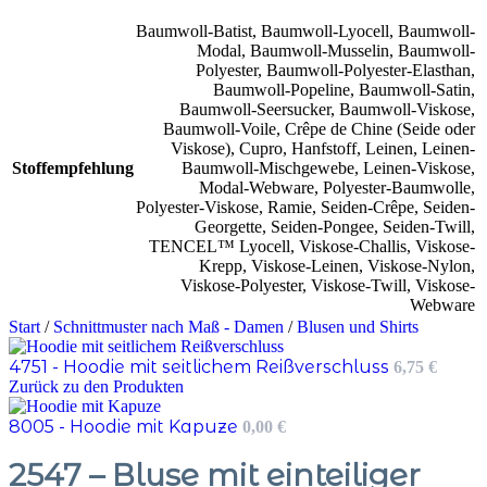
Baumwoll-Batist
,
Baumwoll-Lyocell
,
Baumwoll-
Modal
,
Baumwoll-Musselin
,
Baumwoll-
Polyester
,
Baumwoll-Polyester-Elasthan
,
Baumwoll-Popeline
,
Baumwoll-Satin
,
Baumwoll-Seersucker
,
Baumwoll-Viskose
,
Baumwoll-Voile
,
Crêpe de Chine (Seide oder
Viskose)
,
Cupro
,
Hanfstoff
,
Leinen
,
Leinen-
Stoffempfehlung
Baumwoll-Mischgewebe
,
Leinen-Viskose
,
Modal-Webware
,
Polyester-Baumwolle
,
Polyester-Viskose
,
Ramie
,
Seiden-Crêpe
,
Seiden-
Georgette
,
Seiden-Pongee
,
Seiden-Twill
,
TENCEL™ Lyocell
,
Viskose-Challis
,
Viskose-
Krepp
,
Viskose-Leinen
,
Viskose-Nylon
,
Viskose-Polyester
,
Viskose-Twill
,
Viskose-
Webware
Start
/
Schnittmuster nach Maß - Damen
/
Blusen und Shirts
4751 - Hoodie mit seitlichem Reißverschluss
6,75
€
Zurück zu den Produkten
8005 - Hoodie mit Kapuze
0,00
€
2547 – Bluse mit einteiliger