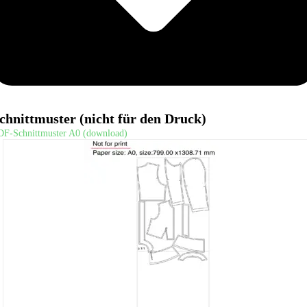
chnittmuster (nicht für den Druck)
DF-Schnittmuster A0 (download)