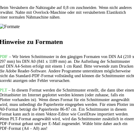
Beim Versäubern die Nahtzugabe auf 0,8 cm zuschneiden. Wenn nicht anderes
erwähnt. Nahte mit Overlock-Maschine oder mit versäubertem
Elastikstich
einer normalen Nähmaschine nähen.
Hinweise zu Formaten
PDF
– Wir bieten Schnittmuster in den gängigen Formaten von DIN A4 (210 
297 mm) bis DIN A0 (841 x 1189 mm) an. Die Aufteilung der Schnittmuster
auf DIN A4-Seiten erfolgt mit einem 1 cm Rand. Bitte verwende zum Drucken
die Adobe Reader-Software. Andere Programme unterstützen möglicherweise
nicht das Standard-PDF-Format vollständig und können die Schnittmuster nich
korrekt anzeigen oder Fehler verursachen.
PLT
– In diesem Format werden die Schnittmuster erstellt, die dann über einen
Drittanbieter im Internet geplottet werden können (oder zuhause, falls ein
Plotter vorhanden ist). Wenn dieses Format für ein Schnittmuster ausgewählt
wird, muss unbedingt die Papierbreite eingegeben werden. Für einen Plotter im
A0-Format beträgt die Papierbreite 86-87 cm. Ein Schnittmuster in diesem
Format kann auch in einen Vektor-Editor wie CorelDraw importiert werden.
Wenn PLT-Format ausgewählt wird, wird das Schnittmuster zusätzlich in eine
PDF-Format gebaut und per E-Mail zugesendet. Wähle bitte daher auch ein
PDF-Format (A4 – A0) aus!