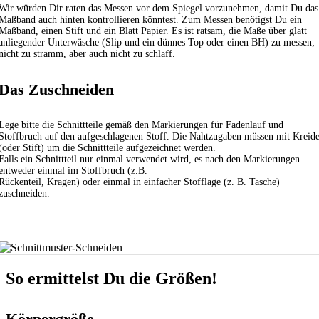
Wir würden Dir raten das Messen vor dem Spiegel vorzunehmen, damit Du das
Maßband auch hinten kontrollieren könntest. Zum Messen benötigst Du ein
Maßband, einen Stift und ein Blatt Papier. Es ist ratsam, die Maße über glatt
anliegender Unterwäsche (Slip und ein dünnes Top oder einen BH) zu messen;
nicht zu stramm, aber auch nicht zu schlaff.
Das Zuschneiden
Lege bitte die Schnittteile gemäß den Markierungen für Fadenlauf und
Stoffbruch auf den aufgeschlagenen Stoff. Die Nahtzugaben müssen mit Kreid
(oder Stift) um die Schnittteile aufgezeichnet werden.
Falls ein Schnittteil nur einmal verwendet wird, es nach den Markierungen
entweder einmal im Stoffbruch (z.B.
Rückenteil, Kragen) oder einmal in einfacher Stofflage (z. B. Tasche)
zuschneiden.
So ermittelst Du die Größen!
Körpergröße