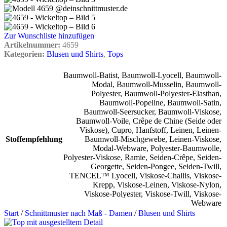
Zur Wunschliste hinzufügen
Artikelnummer:
4659
Kategorien:
Blusen und Shirts
,
Tops
Baumwoll-Batist
,
Baumwoll-Lyocell
,
Baumwoll-
Modal
,
Baumwoll-Musselin
,
Baumwoll-
Polyester
,
Baumwoll-Polyester-Elasthan
,
Baumwoll-Popeline
,
Baumwoll-Satin
,
Baumwoll-Seersucker
,
Baumwoll-Viskose
,
Baumwoll-Voile
,
Crêpe de Chine (Seide oder
Viskose)
,
Cupro
,
Hanfstoff
,
Leinen
,
Leinen-
Stoffempfehlung
Baumwoll-Mischgewebe
,
Leinen-Viskose
,
Modal-Webware
,
Polyester-Baumwolle
,
Polyester-Viskose
,
Ramie
,
Seiden-Crêpe
,
Seiden-
Georgette
,
Seiden-Pongee
,
Seiden-Twill
,
TENCEL™ Lyocell
,
Viskose-Challis
,
Viskose-
Krepp
,
Viskose-Leinen
,
Viskose-Nylon
,
Viskose-Polyester
,
Viskose-Twill
,
Viskose-
Webware
Start
/
Schnittmuster nach Maß - Damen
/
Blusen und Shirts