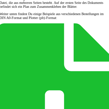
Datei, die aus mehreren Seiten besteht. Auf der ersten Seite des Dokuments
befindet sich ein Plan zum Zusammenkleben der Blätter.
Weiter unten findest Du einige Beispiele aus verschiedenen Bestellungen im
DIN A0-Format und Plotter (plt)-Format: