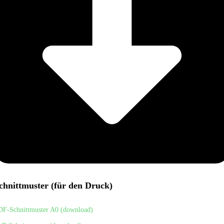
chnittmuster (für den Druck)
DF-Schnittmuster A0 (download)