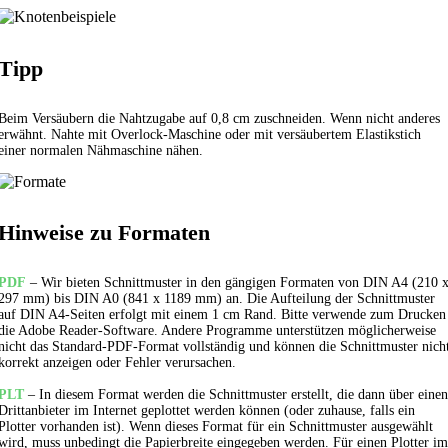
Tipp
Beim Versäubern die Nahtzugabe auf 0,8 cm zuschneiden. Wenn nicht anderes
erwähnt. Nahte mit Overlock-Maschine oder mit versäubertem
Elastikstich
einer normalen Nähmaschine nähen.
Hinweise zu Formaten
PDF
– Wir bieten Schnittmuster in den gängigen Formaten von DIN A4 (210 
297 mm) bis DIN A0 (841 x 1189 mm) an. Die Aufteilung der Schnittmuster
auf DIN A4-Seiten erfolgt mit einem 1 cm Rand. Bitte verwende zum Drucken
die Adobe Reader-Software. Andere Programme unterstützen möglicherweise
nicht das Standard-PDF-Format vollständig und können die Schnittmuster nich
korrekt anzeigen oder Fehler verursachen.
PLT
– In diesem Format werden die Schnittmuster erstellt, die dann über einen
Drittanbieter im Internet geplottet werden können (oder zuhause, falls ein
Plotter vorhanden ist). Wenn dieses Format für ein Schnittmuster ausgewählt
wird, muss unbedingt die Papierbreite eingegeben werden. Für einen Plotter im