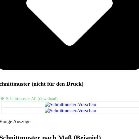
chnittmuster (nicht für den Druck)
DF-Schnittmuster A0 (download)
Einige Auszüge
Schnittmuster nach Maß (Beispiel)