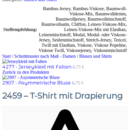
Bambus-Jersey
,
Bambus-Viskose
,
Baumwoll-
Viskose-Mix
,
Baumwolldenim
,
Baumwolljersey
,
Baumwollmischstoff
,
Baumwollsatin
,
Chiffon
,
Leinen-Viskose-Mix
,
Stoffempfehlung
Leinen-Viskose-Mix mit Elasthan
,
Leinenmischstoff
,
Modal
,
Modal- oder Viskose-
Jersey
,
Seidenmischstoff
,
Stretch-Jersey
,
Tencel
,
Twill mit Elasthan
,
Viskose
,
Viskose Popeline
,
Viskose Twill
,
Viskosejersey
,
Viskosemischstoff
Start
/
Schnittmuster nach Maß - Damen
/
Blusen und Shirts
4277 - Jerseykleid mit Falten
6,75
€
Zurück zu den Produkten
2907 - Asymmetrische Bluse
6,75
€
2459 – T-Shirt mit Drapierung