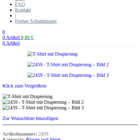
FAQ
Kontakt
|
Fertige Schnittmuster
0
0
Artikel
0,00
€
0
Artikel
Klick zum Vergrößern
Zur Wunschliste hinzufügen
Artikelnummer:
2459
Kategorie:
Blusen und Shirts