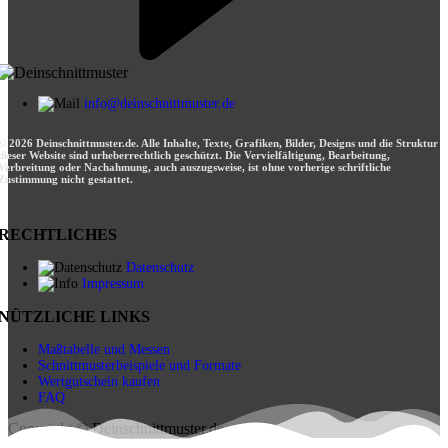
info@deinschnittmuster.de
© 2026 Deinschnittmuster.de. Alle Inhalte, Texte, Grafiken, Bilder, Designs und die Struktur
dieser Website sind urheberrechtlich geschützt. Die Vervielfältigung, Bearbeitung,
Verbreitung oder Nachahmung, auch auszugsweise, ist ohne vorherige schriftliche
Zustimmung nicht gestattet.
RECHTLICHES
Datenschutz
Impressum
NÜTZLICHE LINKS
Maßtabelle und Messen
Schnittmusterbeispiele und Formate
Wertgutschein kaufen
FAQ
Copyright © Deinschnittmuster.de