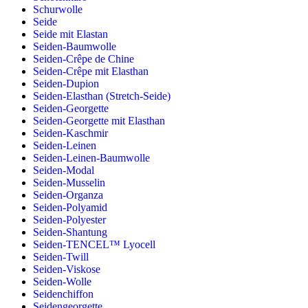
Schurwolle
Seide
Seide mit Elastan
Seiden-Baumwolle
Seiden-Crêpe de Chine
Seiden-Crêpe mit Elasthan
Seiden-Dupion
Seiden-Elasthan (Stretch-Seide)
Seiden-Georgette
Seiden-Georgette mit Elasthan
Seiden-Kaschmir
Seiden-Leinen
Seiden-Leinen-Baumwolle
Seiden-Modal
Seiden-Musselin
Seiden-Organza
Seiden-Polyamid
Seiden-Polyester
Seiden-Shantung
Seiden-TENCEL™ Lyocell
Seiden-Twill
Seiden-Viskose
Seiden-Wolle
Seidenchiffon
Seidengeorgette