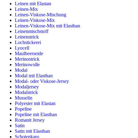
Leinen mit Elastan
Leinen-Mix
Leinen-Viskose-Mischung
Leinen-Viskose-Mix
Leinen-Viskose-Mix mit Elasthan
Leinenmischstoff
Leinenstrick
Lochstickerei
Lyocell
Maulbeerseide
Merinostrick
Merinowolle
Modal
Modal mit Elasthan
Modal- oder Viskose-Jersey
Modaljersey
Modalstrick
Musselin
Polyester mit Elastan
Popeline
Popeline mit Elasthan
Romanit Jersey
Satin
Satin mit Elasthan
Schotenkaro