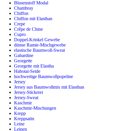
Blusenstoff Modal
Chambray
Chiffon
Chiffon mit Elasthan
Crepe
Crêpe de Chine
Cupro
Doppel-Krinkel Gewebe
dünne Ramie-Mischgewebe
elastische Baumwoll-Sweat
Gabardine
Georgette
Georgette mit Elastha
Habotai-Seide
hochwertige Baumwollpopeline
Jersey
Jersey aus Baumwollmix mit Elasthan
Jersey-Stickerei
Jersey-Sweat
Kaschmir
Kaschmir-Mischungen
Krepp
Kreppsatin
Leine
Leinen