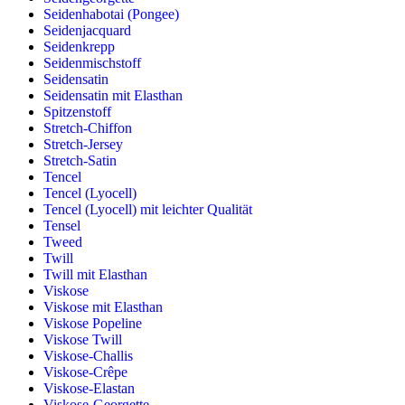
Seidenhabotai (Pongee)
Seidenjacquard
Seidenkrepp
Seidenmischstoff
Seidensatin
Seidensatin mit Elasthan
Spitzenstoff
Stretch-Chiffon
Stretch-Jersey
Stretch-Satin
Tencel
Tencel (Lyocell)
Tencel (Lyocell) mit leichter Qualität
Tensel
Tweed
Twill
Twill mit Elasthan
Viskose
Viskose mit Elasthan
Viskose Popeline
Viskose Twill
Viskose-Challis
Viskose-Crêpe
Viskose-Elastan
Viskose-Georgette