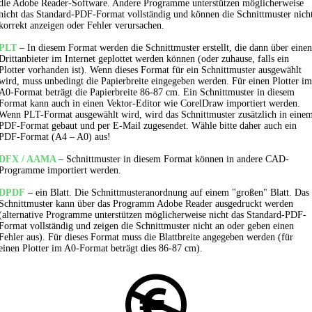
die Adobe Reader-Software. Andere Programme unterstützen möglicherweise
nicht das Standard-PDF-Format vollständig und können die Schnittmuster nich
korrekt anzeigen oder Fehler verursachen.
PLT
– In diesem Format werden die Schnittmuster erstellt, die dann über einen
Drittanbieter im Internet geplottet werden können (oder zuhause, falls ein
Plotter vorhanden ist). Wenn dieses Format für ein Schnittmuster ausgewählt
wird, muss unbedingt die Papierbreite eingegeben werden. Für einen Plotter im
A0-Format beträgt die Papierbreite 86-87 cm. Ein Schnittmuster in diesem
Format kann auch in einen Vektor-Editor wie CorelDraw importiert werden.
Wenn PLT-Format ausgewählt wird, wird das Schnittmuster zusätzlich in eine
PDF-Format gebaut und per E-Mail zugesendet. Wähle bitte daher auch ein
PDF-Format (A4 – A0) aus!
DFX / AAMA
– Schnittmuster in diesem Format können in andere CAD-
Programme importiert werden.
DPDF
– ein Blatt. Die Schnittmusteranordnung auf einem "großen" Blatt. Das
Schnittmuster kann über das Programm Adobe Reader ausgedruckt werden
(alternative Programme unterstützen möglicherweise nicht das Standard-PDF-
Format vollständig und zeigen die Schnittmuster nicht an oder geben einen
Fehler aus). Für dieses Format muss die Blattbreite angegeben werden (für
einen Plotter im A0-Format beträgt dies 86-87 cm).