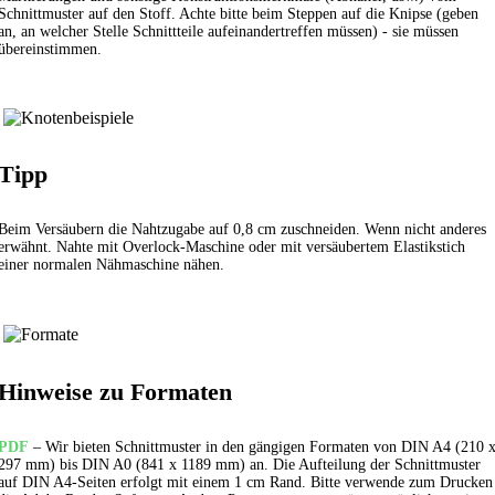
Schnittmuster auf den Stoff. Achte bitte beim Steppen auf die Knipse (geben
an, an welcher Stelle Schnittteile aufeinandertreffen müssen) - sie müssen
übereinstimmen.
Tipp
Beim Versäubern die Nahtzugabe auf 0,8 cm zuschneiden. Wenn nicht anderes
erwähnt. Nahte mit Overlock-Maschine oder mit versäubertem
Elastikstich
einer normalen Nähmaschine nähen.
Hinweise zu Formaten
PDF
– Wir bieten Schnittmuster in den gängigen Formaten von DIN A4 (210 
297 mm) bis DIN A0 (841 x 1189 mm) an. Die Aufteilung der Schnittmuster
auf DIN A4-Seiten erfolgt mit einem 1 cm Rand. Bitte verwende zum Drucken