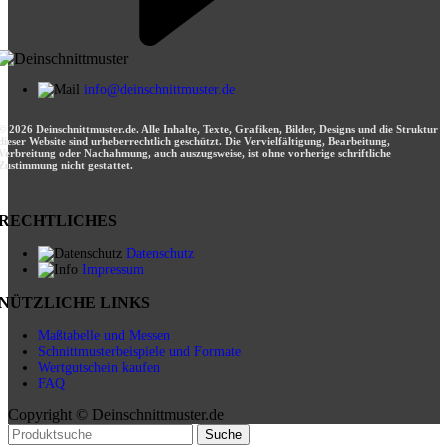
info@deinschnittmuster.de
© 2026 Deinschnittmuster.de. Alle Inhalte, Texte, Grafiken, Bilder, Designs und die Struktur
dieser Website sind urheberrechtlich geschützt. Die Vervielfältigung, Bearbeitung,
Verbreitung oder Nachahmung, auch auszugsweise, ist ohne vorherige schriftliche
Zustimmung nicht gestattet.
RECHTLICHES
Datenschutz
Impressum
NÜTZLICHE LINKS
Maßtabelle und Messen
Schnittmusterbeispiele und Formate
Wertgutschein kaufen
FAQ
Copyright © Deinschnittmuster.de
Suche