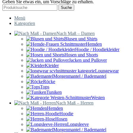
Geben Sie etwas ein, um Vorschläge zu erhalten.
Suche
Menü
Kategorien
Nach Maß – Damen
Blusen und Shirts
Hemden
Hoodie / Hoodiekleider
Hosen und Shorts
Jacken und Pullover
Kleider
Loungewear
Morgenmantel / Bademantel
Röcke
Tops
Tuniken
Westen
Nach Maß – Herren
Hemden
Hoodie
Hosen
Longsleeve
Morgenmantel / Bademantel