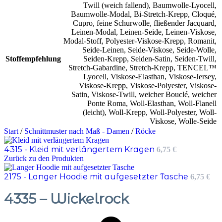
Twill (weich fallend)
,
Baumwolle-Lyocell
,
Baumwolle-Modal
,
Bi-Stretch-Krepp
,
Cloqué
,
Cupro
,
feine Schurwolle
,
fließender Jacquard
,
Leinen-Modal
,
Leinen-Seide
,
Leinen-Viskose
,
Modal-Stoff
,
Polyester-Viskose-Krepp
,
Romanit
,
Seide-Leinen
,
Seide-Viskose
,
Seide-Wolle
,
Stoffempfehlung
Seiden-Krepp
,
Seiden-Satin
,
Seiden-Twill
,
Stretch-Gabardine
,
Stretch-Krepp
,
TENCEL™
Lyocell
,
Viskose-Elasthan
,
Viskose-Jersey
,
Viskose-Krepp
,
Viskose-Polyester
,
Viskose-
Satin
,
Viskose-Twill
,
weicher Bouclé
,
weicher
Ponte Roma
,
Woll-Elasthan
,
Woll-Flanell
(leicht)
,
Woll-Krepp
,
Woll-Polyester
,
Woll-
Viskose
,
Wolle-Seide
Start
/
Schnittmuster nach Maß - Damen
/
Röcke
4315 - Kleid mit verlängertem Kragen
6,75
€
Zurück zu den Produkten
2175 - Langer Hoodie mit aufgesetzter Tasche
6,75
€
4335 – Wickelrock