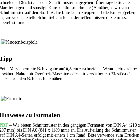
schneiden. Dies ist auf dem Schnittmuster angegeben. Übertrage bitte alle
Markierungen und sonstige Konstruktionsmerkmale (Abnäher, usw.) vom
Schnittmuster auf den Stoff. Achte bitte beim Steppen auf die Knipse (geben
an, an welcher Stelle Schnittteile aufeinandertreffen müssen) - sie müssen
übereinstimmen.
Tipp
Beim Versäubern die Nahtzugabe auf 0,8 cm zuschneiden. Wenn nicht anderes
erwähnt. Nahte mit Overlock-Maschine oder mit versäubertem
Elastikstich
einer normalen Nähmaschine nähen.
Hinweise zu Formaten
PDF
– Wir bieten Schnittmuster in den gängigen Formaten von DIN A4 (210 
297 mm) bis DIN A0 (841 x 1189 mm) an. Die Aufteilung der Schnittmuster
auf DIN A4-Seiten erfolgt mit einem 1 cm Rand. Bitte verwende zum Drucken