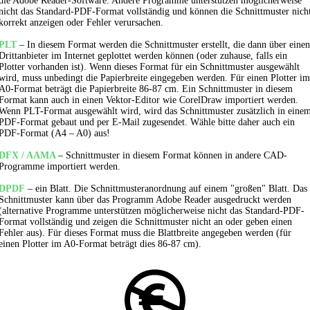
die Adobe Reader-Software. Andere Programme unterstützen möglicherweise
nicht das Standard-PDF-Format vollständig und können die Schnittmuster nich
korrekt anzeigen oder Fehler verursachen.
PLT
– In diesem Format werden die Schnittmuster erstellt, die dann über einen
Drittanbieter im Internet geplottet werden können (oder zuhause, falls ein
Plotter vorhanden ist). Wenn dieses Format für ein Schnittmuster ausgewählt
wird, muss unbedingt die Papierbreite eingegeben werden. Für einen Plotter im
A0-Format beträgt die Papierbreite 86-87 cm. Ein Schnittmuster in diesem
Format kann auch in einen Vektor-Editor wie CorelDraw importiert werden.
Wenn PLT-Format ausgewählt wird, wird das Schnittmuster zusätzlich in eine
PDF-Format gebaut und per E-Mail zugesendet. Wähle bitte daher auch ein
PDF-Format (A4 – A0) aus!
DFX / AAMA
– Schnittmuster in diesem Format können in andere CAD-
Programme importiert werden.
DPDF
– ein Blatt. Die Schnittmusteranordnung auf einem "großen" Blatt. Das
Schnittmuster kann über das Programm Adobe Reader ausgedruckt werden
(alternative Programme unterstützen möglicherweise nicht das Standard-PDF-
Format vollständig und zeigen die Schnittmuster nicht an oder geben einen
Fehler aus). Für dieses Format muss die Blattbreite angegeben werden (für
einen Plotter im A0-Format beträgt dies 86-87 cm).