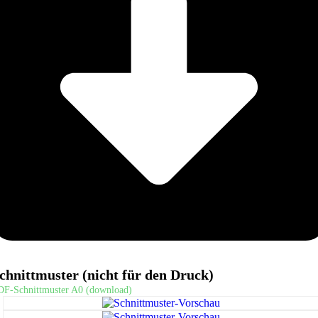
chnittmuster (nicht für den Druck)
DF-Schnittmuster A0 (download)