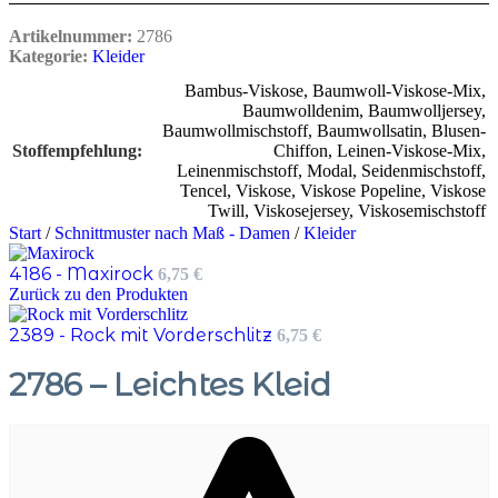
Artikelnummer:
2786
Kategorie:
Kleider
Bambus-Viskose
,
Baumwoll-Viskose-Mix
,
Baumwolldenim
,
Baumwolljersey
,
Baumwollmischstoff
,
Baumwollsatin
,
Blusen-
Stoffempfehlung
Chiffon
,
Leinen-Viskose-Mix
,
Leinenmischstoff
,
Modal
,
Seidenmischstoff
,
Tencel
,
Viskose
,
Viskose Popeline
,
Viskose
Twill
,
Viskosejersey
,
Viskosemischstoff
Start
/
Schnittmuster nach Maß - Damen
/
Kleider
4186 - Maxirock
6,75
€
Zurück zu den Produkten
2389 - Rock mit Vorderschlitz
6,75
€
2786 – Leichtes Kleid