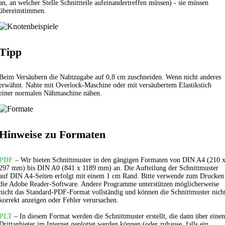
an, an welcher Stelle Schnittteile aufeinandertreffen müssen) - sie müssen
übereinstimmen.
Tipp
Beim Versäubern die Nahtzugabe auf 0,8 cm zuschneiden. Wenn nicht anderes
erwähnt. Nahte mit Overlock-Maschine oder mit versäubertem
Elastikstich
einer normalen Nähmaschine nähen.
Hinweise zu Formaten
PDF
– Wir bieten Schnittmuster in den gängigen Formaten von DIN A4 (210 
297 mm) bis DIN A0 (841 x 1189 mm) an. Die Aufteilung der Schnittmuster
auf DIN A4-Seiten erfolgt mit einem 1 cm Rand. Bitte verwende zum Drucken
die Adobe Reader-Software. Andere Programme unterstützen möglicherweise
nicht das Standard-PDF-Format vollständig und können die Schnittmuster nich
korrekt anzeigen oder Fehler verursachen.
PLT
– In diesem Format werden die Schnittmuster erstellt, die dann über einen
Drittanbieter im Internet geplottet werden können (oder zuhause, falls ein