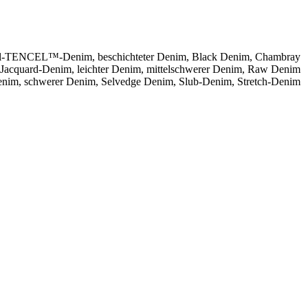
l-TENCEL™-Denim
,
beschichteter Denim
,
Black Denim
,
Chambray
Jacquard-Denim
,
leichter Denim
,
mittelschwerer Denim
,
Raw Denim
enim
,
schwerer Denim
,
Selvedge Denim
,
Slub-Denim
,
Stretch-Denim