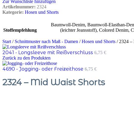
Zur Wunschliste hinzufügen
Artikelnummer:
2324
Kategorie:
Hosen und Shorts
Baumwoll-Denim
,
Baumwoll-Elasthan-De
Stoffempfehlung
(leichter Jeansstoff)
,
Colored Denim
,
C
Start
/
Schnittmuster nach Maß - Damen
/
Hosen und Shorts
/
2324 – 
2041 - Longsleeve mit Reißverschluss
6,75
€
Zurück zu den Produkten
4690 - Jogging- oder Freizeithose
6,75
€
2324 – Mid Waist Shorts