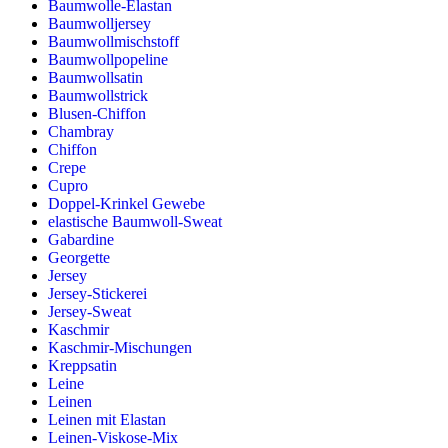
Baumwolle-Elastan
Baumwolljersey
Baumwollmischstoff
Baumwollpopeline
Baumwollsatin
Baumwollstrick
Blusen-Chiffon
Chambray
Chiffon
Crepe
Cupro
Doppel-Krinkel Gewebe
elastische Baumwoll-Sweat
Gabardine
Georgette
Jersey
Jersey-Stickerei
Jersey-Sweat
Kaschmir
Kaschmir-Mischungen
Kreppsatin
Leine
Leinen
Leinen mit Elastan
Leinen-Viskose-Mix