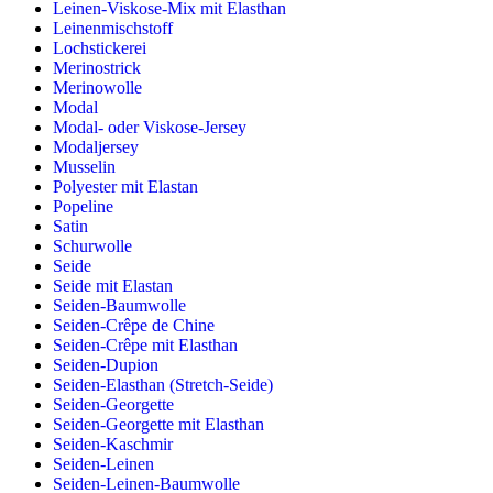
Leinen-Viskose-Mix mit Elasthan
Leinenmischstoff
Lochstickerei
Merinostrick
Merinowolle
Modal
Modal- oder Viskose-Jersey
Modaljersey
Musselin
Polyester mit Elastan
Popeline
Satin
Schurwolle
Seide
Seide mit Elastan
Seiden-Baumwolle
Seiden-Crêpe de Chine
Seiden-Crêpe mit Elasthan
Seiden-Dupion
Seiden-Elasthan (Stretch-Seide)
Seiden-Georgette
Seiden-Georgette mit Elasthan
Seiden-Kaschmir
Seiden-Leinen
Seiden-Leinen-Baumwolle