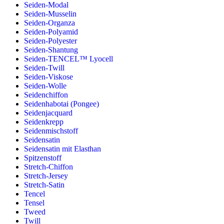
Seiden-Modal
Seiden-Musselin
Seiden-Organza
Seiden-Polyamid
Seiden-Polyester
Seiden-Shantung
Seiden-TENCEL™ Lyocell
Seiden-Twill
Seiden-Viskose
Seiden-Wolle
Seidenchiffon
Seidenhabotai (Pongee)
Seidenjacquard
Seidenkrepp
Seidenmischstoff
Seidensatin
Seidensatin mit Elasthan
Spitzenstoff
Stretch-Chiffon
Stretch-Jersey
Stretch-Satin
Tencel
Tensel
Tweed
Twill