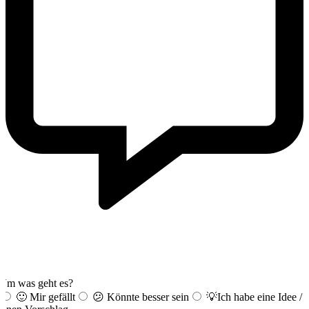
Sag uns kurz Deine Meinung!
Bei Fragen oder Anliegen einfach
Kontakt
aufnehmen.
Um was geht es?
🙂 Mir gefällt
😕 Könnte besser sein
💡Ich habe eine Idee /