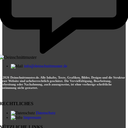
info@deinschnittmuster.de
© 2026 Deinschnittmuster.de. Alle Inhalte, Texte, Grafiken, Bilder, Designs und die Struktur
dieser Website sind urheberrechtlich geschützt. Die Vervielfältigung, Bearbeitung,
Verbreitung oder Nachahmung, auch auszugsweise, ist ohne vorherige schriftliche
Zustimmung nicht gestattet.
RECHTLICHES
Datenschutz
Impressum
NÜTZLICHE LINKS