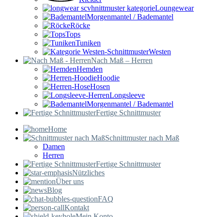
Loungewear
Morgenmantel / Bademantel
Röcke
Tops
Tuniken
Westen
Nach Maß – Herren
Hemden
Hoodie
Hosen
Longsleeve
Morgenmantel / Bademantel
Fertige Schnittmuster
Home
Schnittmuster nach Maß
Damen
Herren
Fertige Schnittmuster
Nützliches
Über uns
Blog
FAQ
Kontakt
Mein Konto