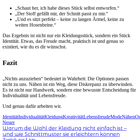
„Schaut her, ich habe dieses Stück selbst entworfen.“
„Der Stoff gefällt mir, der Schnitt passt zu mir.“
„Und es sitzt perfekt – keine zu langen Ärmel, keine zu
weiten Hosenbeine.“
Das Ergebnis ist nicht nur ein Kleidungsstück, sondern ein Stück
Identität. Etwas, das Freude macht, praktisch ist und genau so
existiert, wie du es dir wünschst.
Fazit
„Nichts anzuziehen“ bedeutet in Wahrheit: Die Optionen passen
nicht zu uns. Nähen ist ein Weg, diese Diskrepanz zu überwinden.
Es ist nicht nur Handwerk, sondern eine bewusste Entscheidung für
Individualität und Lebensfreude.
Und genau dafür arbeiten wir.
Identität
Individualität
Kleidung
Kreativität
Lebensfreude
Mode
Nähen
Ou
Neuer
Warum die Wahl der Kleidung nicht einfach ist –
und wie Schnittmuster sie erleichtern können
Zurück zur Liste