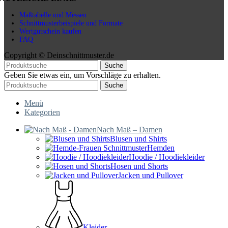
Maßtabelle und Messen
Schnittmusterbeispiele und Formate
Wertgutschein kaufen
FAQ
Copyright © Deinschnittmuster.de
Suche
Geben Sie etwas ein, um Vorschläge zu erhalten.
Suche
Menü
Kategorien
Nach Maß – Damen
Blusen und Shirts
Hemden
Hoodie / Hoodiekleider
Hosen und Shorts
Jacken und Pullover
Kleider