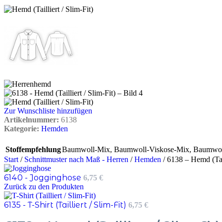
Zur Wunschliste hinzufügen
Artikelnummer:
6138
Kategorie:
Hemden
Stoffempfehlung
Baumwoll-Mix
,
Baumwoll-Viskose-Mix
,
Baumwol
Start
/
Schnittmuster nach Maß - Herren
/
Hemden
/
6138 – Hemd (Tail
6140 - Jogginghose
6,75
€
Zurück zu den Produkten
6135 - T-Shirt (Tailliert / Slim-Fit)
6,75
€