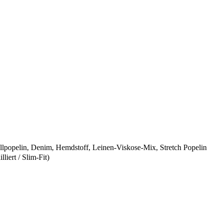
lpopelin
,
Denim
,
Hemdstoff
,
Leinen-Viskose-Mix
,
Stretch Popelin
liert / Slim-Fit)