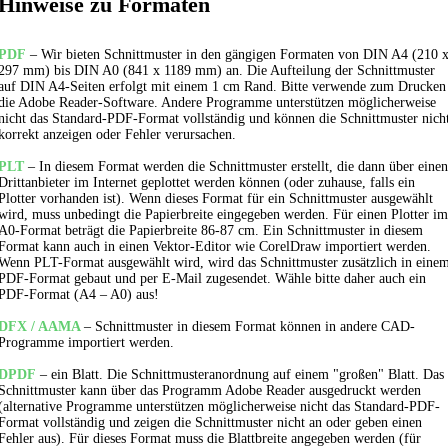
Hinweise zu Formaten
PDF
– Wir bieten Schnittmuster in den gängigen Formaten von DIN A4 (210 
297 mm) bis DIN A0 (841 x 1189 mm) an. Die Aufteilung der Schnittmuster
auf DIN A4-Seiten erfolgt mit einem 1 cm Rand. Bitte verwende zum Drucken
die Adobe Reader-Software. Andere Programme unterstützen möglicherweise
nicht das Standard-PDF-Format vollständig und können die Schnittmuster nich
korrekt anzeigen oder Fehler verursachen.
PLT
– In diesem Format werden die Schnittmuster erstellt, die dann über einen
Drittanbieter im Internet geplottet werden können (oder zuhause, falls ein
Plotter vorhanden ist). Wenn dieses Format für ein Schnittmuster ausgewählt
wird, muss unbedingt die Papierbreite eingegeben werden. Für einen Plotter im
A0-Format beträgt die Papierbreite 86-87 cm. Ein Schnittmuster in diesem
Format kann auch in einen Vektor-Editor wie CorelDraw importiert werden.
Wenn PLT-Format ausgewählt wird, wird das Schnittmuster zusätzlich in eine
PDF-Format gebaut und per E-Mail zugesendet. Wähle bitte daher auch ein
PDF-Format (A4 – A0) aus!
DFX / AAMA
– Schnittmuster in diesem Format können in andere CAD-
Programme importiert werden.
DPDF
– ein Blatt. Die Schnittmusteranordnung auf einem "großen" Blatt. Das
Schnittmuster kann über das Programm Adobe Reader ausgedruckt werden
(alternative Programme unterstützen möglicherweise nicht das Standard-PDF-
Format vollständig und zeigen die Schnittmuster nicht an oder geben einen
Fehler aus). Für dieses Format muss die Blattbreite angegeben werden (für