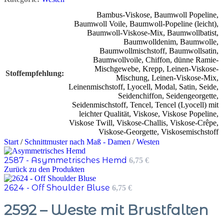
Bambus-Viskose
,
Baumwoll Popeline
,
Baumwoll Voile
,
Baumwoll-Popeline (leicht)
,
Baumwoll-Viskose-Mix
,
Baumwollbatist
,
Baumwolldenim
,
Baumwolle
,
Baumwollmischstoff
,
Baumwollsatin
,
Baumwollvoile
,
Chiffon
,
dünne Ramie-
Mischgewebe
,
Krepp
,
Leinen-Viskose-
Stoffempfehlung
Mischung
,
Leinen-Viskose-Mix
,
Leinenmischstoff
,
Lyocell
,
Modal
,
Satin
,
Seide
,
Seidenchiffon
,
Seidengeorgette
,
Seidenmischstoff
,
Tencel
,
Tencel (Lyocell) mit
leichter Qualität
,
Viskose
,
Viskose Popeline
,
Viskose Twill
,
Viskose-Challis
,
Viskose-Crêpe
,
Viskose-Georgette
,
Viskosemischstoff
Start
/
Schnittmuster nach Maß - Damen
/
Westen
2587 - Asymmetrisches Hemd
6,75
€
Zurück zu den Produkten
2624 - Off Shoulder Bluse
6,75
€
2592 – Weste mit Brustfalten