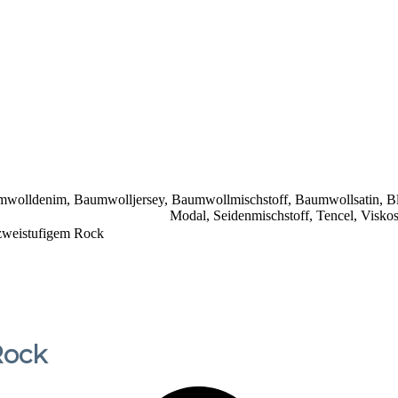
mwolldenim
,
Baumwolljersey
,
Baumwollmischstoff
,
Baumwollsatin
,
B
Modal
,
Seidenmischstoff
,
Tencel
,
Visko
 zweistufigem Rock
Rock