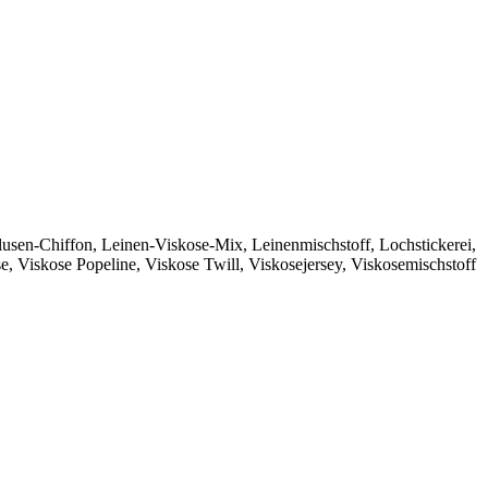
lusen-Chiffon
,
Leinen-Viskose-Mix
,
Leinenmischstoff
,
Lochstickerei
,
se
,
Viskose Popeline
,
Viskose Twill
,
Viskosejersey
,
Viskosemischstoff