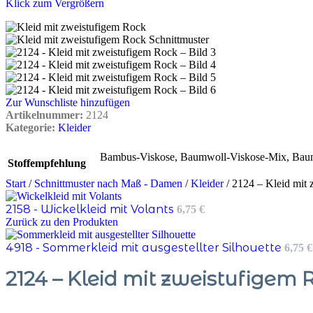
Klick zum Vergrößern
Zur Wunschliste hinzufügen
Artikelnummer:
2124
Kategorie:
Kleider
Bambus-Viskose
,
Baumwoll-Viskose-Mix
,
Bau
Stoffempfehlung
Start
/
Schnittmuster nach Maß - Damen
/
Kleider
/
2124 – Kleid mit
2158 - Wickelkleid mit Volants
6,75
€
Zurück zu den Produkten
4918 - Sommerkleid mit ausgestellter Silhouette
6,75
€
2124 – Kleid mit zweistufigem 