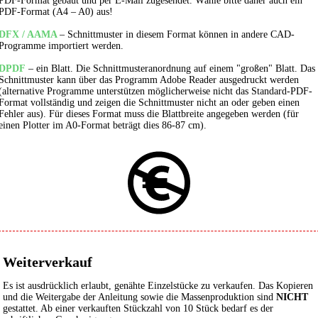
PDF-Format gebaut und per E-Mail zugesendet. Wähle bitte daher auch ein
PDF-Format (A4 – A0) aus!
DFX / AAMA
– Schnittmuster in diesem Format können in andere CAD-
Programme importiert werden.
DPDF
– ein Blatt. Die Schnittmusteranordnung auf einem "großen" Blatt. Das
Schnittmuster kann über das Programm Adobe Reader ausgedruckt werden
(alternative Programme unterstützen möglicherweise nicht das Standard-PDF-
Format vollständig und zeigen die Schnittmuster nicht an oder geben einen
Fehler aus). Für dieses Format muss die Blattbreite angegeben werden (für
einen Plotter im A0-Format beträgt dies 86-87 cm).
Weiterverkauf
Es ist ausdrücklich erlaubt, genähte Einzelstücke zu verkaufen. Das Kopieren
und die Weitergabe der Anleitung sowie die Massenproduktion sind
NICHT
gestattet. Ab einer verkauften Stückzahl von 10 Stück bedarf es der