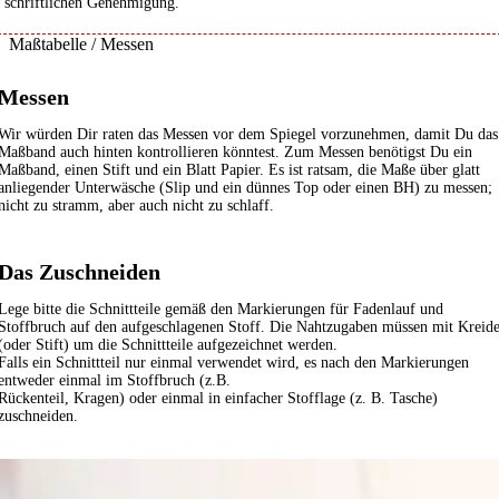
schriftlichen Genehmigung.
Maßtabelle / Messen
Messen
Wir würden Dir raten das Messen vor dem Spiegel vorzunehmen, damit Du das
Maßband auch hinten kontrollieren könntest. Zum Messen benötigst Du ein
Maßband, einen Stift und ein Blatt Papier. Es ist ratsam, die Maße über glatt
anliegender Unterwäsche (Slip und ein dünnes Top oder einen BH) zu messen;
nicht zu stramm, aber auch nicht zu schlaff.
Das Zuschneiden
Lege bitte die Schnittteile gemäß den Markierungen für Fadenlauf und
Stoffbruch auf den aufgeschlagenen Stoff. Die Nahtzugaben müssen mit Kreid
(oder Stift) um die Schnittteile aufgezeichnet werden.
Falls ein Schnittteil nur einmal verwendet wird, es nach den Markierungen
entweder einmal im Stoffbruch (z.B.
Rückenteil, Kragen) oder einmal in einfacher Stofflage (z. B. Tasche)
zuschneiden.