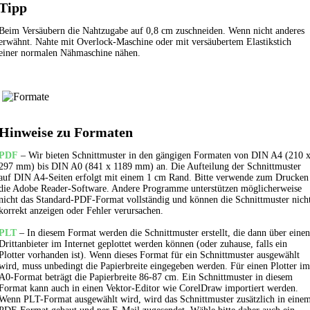
Tipp
Beim Versäubern die Nahtzugabe auf 0,8 cm zuschneiden. Wenn nicht anderes
erwähnt. Nahte mit Overlock-Maschine oder mit versäubertem
Elastikstich
einer normalen Nähmaschine nähen.
Hinweise zu Formaten
PDF
– Wir bieten Schnittmuster in den gängigen Formaten von DIN A4 (210 
297 mm) bis DIN A0 (841 x 1189 mm) an. Die Aufteilung der Schnittmuster
auf DIN A4-Seiten erfolgt mit einem 1 cm Rand. Bitte verwende zum Drucken
die Adobe Reader-Software. Andere Programme unterstützen möglicherweise
nicht das Standard-PDF-Format vollständig und können die Schnittmuster nich
korrekt anzeigen oder Fehler verursachen.
PLT
– In diesem Format werden die Schnittmuster erstellt, die dann über einen
Drittanbieter im Internet geplottet werden können (oder zuhause, falls ein
Plotter vorhanden ist). Wenn dieses Format für ein Schnittmuster ausgewählt
wird, muss unbedingt die Papierbreite eingegeben werden. Für einen Plotter im
A0-Format beträgt die Papierbreite 86-87 cm. Ein Schnittmuster in diesem
Format kann auch in einen Vektor-Editor wie CorelDraw importiert werden.
Wenn PLT-Format ausgewählt wird, wird das Schnittmuster zusätzlich in eine