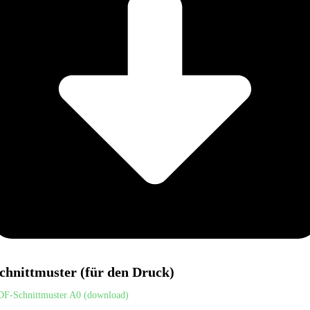
chnittmuster (für den Druck)
DF-Schnittmuster A0 (download)