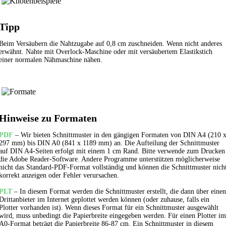
Tipp
Beim Versäubern die Nahtzugabe auf 0,8 cm zuschneiden. Wenn nicht anderes
erwähnt. Nahte mit Overlock-Maschine oder mit versäubertem
Elastikstich
einer normalen Nähmaschine nähen.
Hinweise zu Formaten
PDF
– Wir bieten Schnittmuster in den gängigen Formaten von DIN A4 (210 
297 mm) bis DIN A0 (841 x 1189 mm) an. Die Aufteilung der Schnittmuster
auf DIN A4-Seiten erfolgt mit einem 1 cm Rand. Bitte verwende zum Drucken
die Adobe Reader-Software. Andere Programme unterstützen möglicherweise
nicht das Standard-PDF-Format vollständig und können die Schnittmuster nich
korrekt anzeigen oder Fehler verursachen.
PLT
– In diesem Format werden die Schnittmuster erstellt, die dann über einen
Drittanbieter im Internet geplottet werden können (oder zuhause, falls ein
Plotter vorhanden ist). Wenn dieses Format für ein Schnittmuster ausgewählt
wird, muss unbedingt die Papierbreite eingegeben werden. Für einen Plotter im
A0-Format beträgt die Papierbreite 86-87 cm. Ein Schnittmuster in diesem