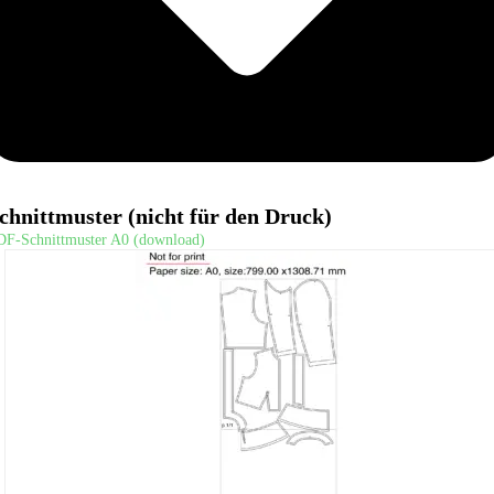
chnittmuster (nicht für den Druck)
DF-Schnittmuster A0 (download)