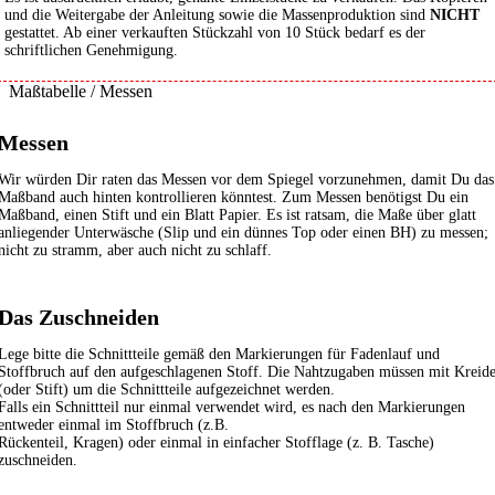
und die Weitergabe der Anleitung sowie die Massenproduktion sind
NICHT
gestattet. Ab einer verkauften Stückzahl von 10 Stück bedarf es der
schriftlichen Genehmigung.
Maßtabelle / Messen
Messen
Wir würden Dir raten das Messen vor dem Spiegel vorzunehmen, damit Du das
Maßband auch hinten kontrollieren könntest. Zum Messen benötigst Du ein
Maßband, einen Stift und ein Blatt Papier. Es ist ratsam, die Maße über glatt
anliegender Unterwäsche (Slip und ein dünnes Top oder einen BH) zu messen;
nicht zu stramm, aber auch nicht zu schlaff.
Das Zuschneiden
Lege bitte die Schnittteile gemäß den Markierungen für Fadenlauf und
Stoffbruch auf den aufgeschlagenen Stoff. Die Nahtzugaben müssen mit Kreid
(oder Stift) um die Schnittteile aufgezeichnet werden.
Falls ein Schnittteil nur einmal verwendet wird, es nach den Markierungen
entweder einmal im Stoffbruch (z.B.
Rückenteil, Kragen) oder einmal in einfacher Stofflage (z. B. Tasche)
zuschneiden.