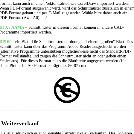
Format kann auch in einen Vektor-Editor wie CorelDraw importiert werden.
Wenn PLT-Format ausgewählt wird, wird das Schnittmuster zusätzlich in eine
PDF-Format gebaut und per E-Mail zugesendet. Wähle bitte daher auch ein
PDF-Format (A4 – A0) aus!
DFX / AAMA
– Schnittmuster in diesem Format können in andere CAD-
Programme importiert werden.
DPDF
– ein Blatt. Die Schnittmusteranordnung auf einem "großen" Blatt. Das
Schnittmuster kann über das Programm Adobe Reader ausgedruckt werden
(alternative Programme unterstützen möglicherweise nicht das Standard-PDF-
Format vollständig und zeigen die Schnittmuster nicht an oder geben einen
Fehler aus). Für dieses Format muss die Blattbreite angegeben werden (für
einen Plotter im A0-Format beträgt dies 86-87 cm).
Weiterverkauf
Es ist ausdrücklich erlaubt, genähte Einzelstücke zu verkaufen. Das Kopieren