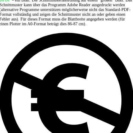
DPDF
– ein Blatt. Die Schnittmusteranordnung auf einem "großen" Blatt. Das
Schnittmuster kann über das Programm Adobe Reader ausgedruckt werden
(alternative Programme unterstützen möglicherweise nicht das Standard-PDF-
Format vollständig und zeigen die Schnittmuster nicht an oder geben einen
Fehler aus). Für dieses Format muss die Blattbreite angegeben werden (für
einen Plotter im A0-Format beträgt dies 86-87 cm).