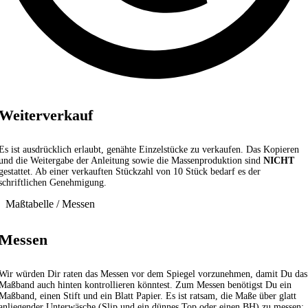
Weiterverkauf
Es ist ausdrücklich erlaubt, genähte Einzelstücke zu verkaufen. Das Kopieren
und die Weitergabe der Anleitung sowie die Massenproduktion sind
NICHT
gestattet. Ab einer verkauften Stückzahl von 10 Stück bedarf es der
schriftlichen Genehmigung.
Maßtabelle / Messen
Messen
Wir würden Dir raten das Messen vor dem Spiegel vorzunehmen, damit Du das
Maßband auch hinten kontrollieren könntest. Zum Messen benötigst Du ein
Maßband, einen Stift und ein Blatt Papier. Es ist ratsam, die Maße über glatt
anliegender Unterwäsche (Slip und ein dünnes Top oder einen BH) zu messen;