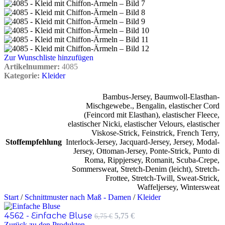
Zur Wunschliste hinzufügen
Artikelnummer:
4085
Kategorie:
Kleider
Bambus-Jersey
,
Baumwoll-Elasthan-
Mischgewebe.
,
Bengalin
,
elastischer Cord
(Feincord mit Elasthan)
,
elastischer Fleece
,
elastischer Nicki
,
elastischer Velours
,
elastischer
Viskose-Strick
,
Feinstrick
,
French Terry
,
Stoffempfehlung
Interlock-Jersey
,
Jacquard-Jersey
,
Jersey
,
Modal-
Jersey
,
Ottoman-Jersey
,
Ponte-Strick
,
Punto di
Roma
,
Rippjersey
,
Romanit
,
Scuba-Crepe
,
Sommersweat
,
Stretch-Denim (leicht)
,
Stretch-
Frottee
,
Stretch-Twill
,
Sweat-Strick
,
Waffeljersey
,
Wintersweat
Start
/
Schnittmuster nach Maß - Damen
/
Kleider
Ursprünglicher
Aktueller
4562 - Einfache Bluse
5,75
€
6,75
€
Preis
Preis
Zurück zu den Produkten