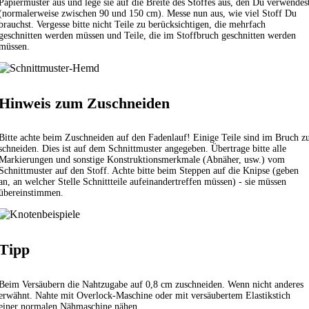
Papiermuster aus und lege sie auf die Breite des Stoffes aus, den Du verwendes
(normalerweise zwischen 90 und 150 cm). Messe nun aus, wie viel Stoff Du
brauchst. Vergesse bitte nicht Teile zu berücksichtigen, die mehrfach
geschnitten werden müssen und Teile, die im Stoffbruch geschnitten werden
müssen.
Hinweis zum Zuschneiden
Bitte achte beim Zuschneiden auf den Fadenlauf! Einige Teile sind im Bruch z
schneiden. Dies ist auf dem Schnittmuster angegeben. Übertrage bitte alle
Markierungen und sonstige Konstruktionsmerkmale (Abnäher, usw.) vom
Schnittmuster auf den Stoff. Achte bitte beim Steppen auf die Knipse (geben
an, an welcher Stelle Schnittteile aufeinandertreffen müssen) - sie müssen
übereinstimmen.
Tipp
Beim Versäubern die Nahtzugabe auf 0,8 cm zuschneiden. Wenn nicht anderes
erwähnt. Nahte mit Overlock-Maschine oder mit versäubertem
Elastikstich
einer normalen Nähmaschine nähen.