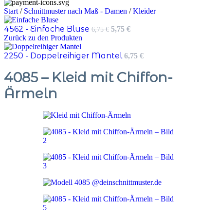
Start
/
Schnittmuster nach Maß - Damen
/
Kleider
Ursprünglicher
Aktueller
4562 - Einfache Bluse
5,75
€
6,75
€
Preis
Preis
Zurück zu den Produkten
war:
ist:
6,75 €
5,75 €.
2250 - Doppelreihiger Mantel
6,75
€
4085 – Kleid mit Chiffon-
Ärmeln