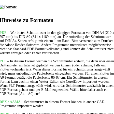
Hinweise zu Formaten
PDF
– Wir bieten Schnittmuster in den gängigen Formaten von DIN A4 (210 
297 mm) bis DIN A0 (841 x 1189 mm) an. Die Aufteilung der Schnittmuster
auf DIN A4-Seiten erfolgt mit einem 1 cm Rand. Bitte verwende zum Drucken
die Adobe Reader-Software. Andere Programme unterstützen möglicherweise
nicht das Standard-PDF-Format vollständig und können die Schnittmuster nich
korrekt anzeigen oder Fehler verursachen.
PLT
– In diesem Format werden die Schnittmuster erstellt, die dann über einen
Drittanbieter im Internet geplottet werden können (oder zuhause, falls ein
Plotter vorhanden ist). Wenn dieses Format für ein Schnittmuster ausgewählt
wird, muss unbedingt die Papierbreite eingegeben werden. Für einen Plotter im
A0-Format beträgt die Papierbreite 86-87 cm. Ein Schnittmuster in diesem
Format kann auch in einen Vektor-Editor wie CorelDraw importiert werden.
Wenn PLT-Format ausgewählt wird, wird das Schnittmuster zusätzlich in eine
PDF-Format gebaut und per E-Mail zugesendet. Wähle bitte daher auch ein
PDF-Format (A4 – A0) aus!
DFX / AAMA
– Schnittmuster in diesem Format können in andere CAD-
Programme importiert werden.