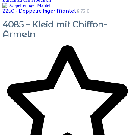
war:
ist:
6,75 €
5,75 €.
2250 - Doppelreihiger Mantel
6,75
€
4085 – Kleid mit Chiffon-
Ärmeln