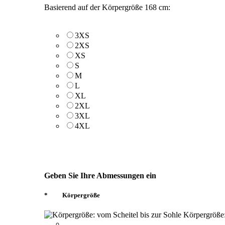
Basierend auf der Körpergröße 168 cm:
3XS
2XS
XS
S
M
L
XL
2XL
3XL
4XL
Geben Sie Ihre Abmessungen ein
*
Körpergröße
Körpergröße: 