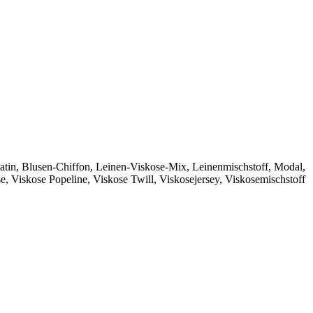
atin
,
Blusen-Chiffon
,
Leinen-Viskose-Mix
,
Leinenmischstoff
,
Modal
,
se
,
Viskose Popeline
,
Viskose Twill
,
Viskosejersey
,
Viskosemischstoff