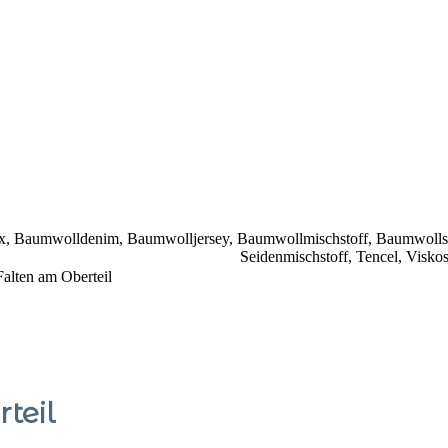
x
,
Baumwolldenim
,
Baumwolljersey
,
Baumwollmischstoff
,
Baumwolls
Seidenmischstoff
,
Tencel
,
Visko
Falten am Oberteil
teil