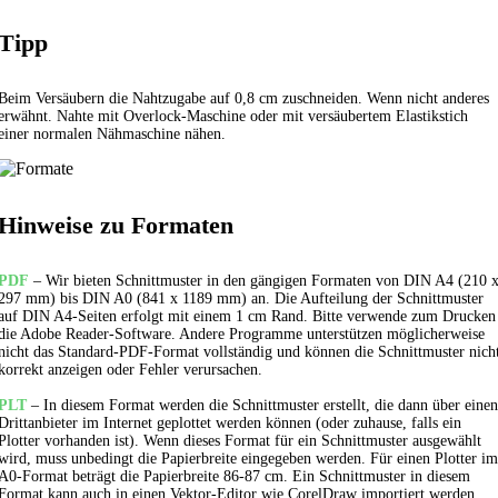
Tipp
Beim Versäubern die Nahtzugabe auf 0,8 cm zuschneiden. Wenn nicht anderes
erwähnt. Nahte mit Overlock-Maschine oder mit versäubertem
Elastikstich
einer normalen Nähmaschine nähen.
Hinweise zu Formaten
PDF
– Wir bieten Schnittmuster in den gängigen Formaten von DIN A4 (210 
297 mm) bis DIN A0 (841 x 1189 mm) an. Die Aufteilung der Schnittmuster
auf DIN A4-Seiten erfolgt mit einem 1 cm Rand. Bitte verwende zum Drucken
die Adobe Reader-Software. Andere Programme unterstützen möglicherweise
nicht das Standard-PDF-Format vollständig und können die Schnittmuster nich
korrekt anzeigen oder Fehler verursachen.
PLT
– In diesem Format werden die Schnittmuster erstellt, die dann über einen
Drittanbieter im Internet geplottet werden können (oder zuhause, falls ein
Plotter vorhanden ist). Wenn dieses Format für ein Schnittmuster ausgewählt
wird, muss unbedingt die Papierbreite eingegeben werden. Für einen Plotter im
A0-Format beträgt die Papierbreite 86-87 cm. Ein Schnittmuster in diesem
Format kann auch in einen Vektor-Editor wie CorelDraw importiert werden.