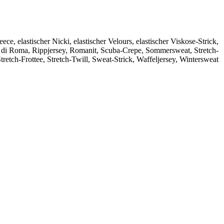
leece
,
elastischer Nicki
,
elastischer Velours
,
elastischer Viskose-Strick
,
 di Roma
,
Rippjersey
,
Romanit
,
Scuba-Crepe
,
Sommersweat
,
Stretch-
tretch-Frottee
,
Stretch-Twill
,
Sweat-Strick
,
Waffeljersey
,
Wintersweat