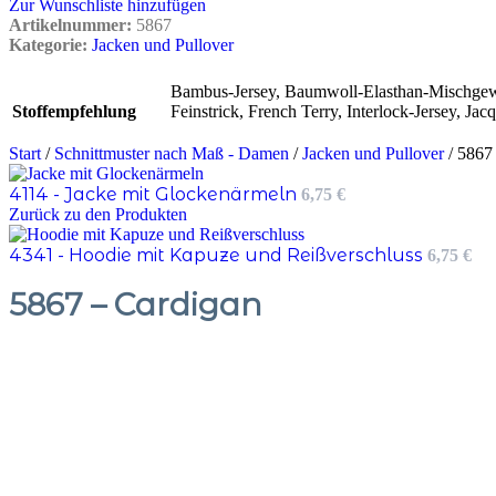
Zur Wunschliste hinzufügen
Artikelnummer:
5867
Kategorie:
Jacken und Pullover
Bambus-Jersey
,
Baumwoll-Elasthan-Mischge
Stoffempfehlung
Feinstrick
,
French Terry
,
Interlock-Jersey
,
Jacq
Start
/
Schnittmuster nach Maß - Damen
/
Jacken und Pullover
/
5867
4114 - Jacke mit Glockenärmeln
6,75
€
Zurück zu den Produkten
4341 - Hoodie mit Kapuze und Reißverschluss
6,75
€
5867 – Cardigan