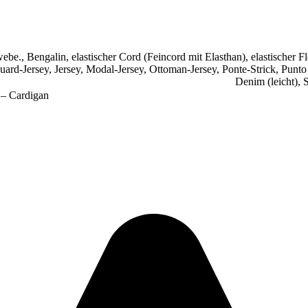
webe.
,
Bengalin
,
elastischer Cord (Feincord mit Elasthan)
,
elastischer F
uard-Jersey
,
Jersey
,
Modal-Jersey
,
Ottoman-Jersey
,
Ponte-Strick
,
Punto
Denim (leicht)
,
S
 – Cardigan