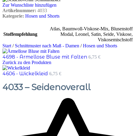
Zur Wunschliste hinzufügen
Artikelnummer:
4033
Kategorie:
Hosen und Shorts
Atlas
,
Baumwoll-Viskose-Mix
,
Blusenstoff
Stoffempfehlung
Modal
,
Leonel
,
Satin
,
Seide
,
Viskose
,
Viskosemischstoff
Start
/
Schnittmuster nach Maß - Damen
/
Hosen und Shorts
4698 - Ärmellose Bluse mit Falten
6,75
€
Zurück zu den Produkten
4606 - Wickelkleid
6,75
€
4033 – Seidenoverall