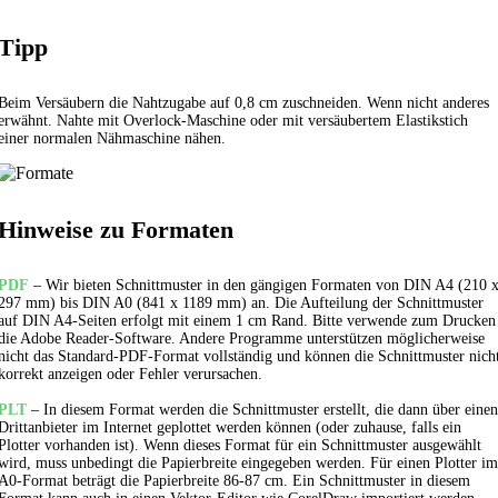
Tipp
Beim Versäubern die Nahtzugabe auf 0,8 cm zuschneiden. Wenn nicht anderes
erwähnt. Nahte mit Overlock-Maschine oder mit versäubertem
Elastikstich
einer normalen Nähmaschine nähen.
Hinweise zu Formaten
PDF
– Wir bieten Schnittmuster in den gängigen Formaten von DIN A4 (210 
297 mm) bis DIN A0 (841 x 1189 mm) an. Die Aufteilung der Schnittmuster
auf DIN A4-Seiten erfolgt mit einem 1 cm Rand. Bitte verwende zum Drucken
die Adobe Reader-Software. Andere Programme unterstützen möglicherweise
nicht das Standard-PDF-Format vollständig und können die Schnittmuster nich
korrekt anzeigen oder Fehler verursachen.
PLT
– In diesem Format werden die Schnittmuster erstellt, die dann über einen
Drittanbieter im Internet geplottet werden können (oder zuhause, falls ein
Plotter vorhanden ist). Wenn dieses Format für ein Schnittmuster ausgewählt
wird, muss unbedingt die Papierbreite eingegeben werden. Für einen Plotter im
A0-Format beträgt die Papierbreite 86-87 cm. Ein Schnittmuster in diesem