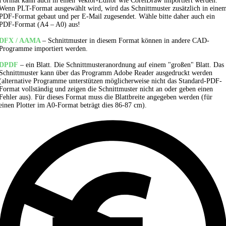
Format kann auch in einen Vektor-Editor wie CorelDraw importiert werden.
Wenn PLT-Format ausgewählt wird, wird das Schnittmuster zusätzlich in eine
PDF-Format gebaut und per E-Mail zugesendet. Wähle bitte daher auch ein
PDF-Format (A4 – A0) aus!
DFX / AAMA
– Schnittmuster in diesem Format können in andere CAD-
Programme importiert werden.
DPDF
– ein Blatt. Die Schnittmusteranordnung auf einem "großen" Blatt. Das
Schnittmuster kann über das Programm Adobe Reader ausgedruckt werden
(alternative Programme unterstützen möglicherweise nicht das Standard-PDF-
Format vollständig und zeigen die Schnittmuster nicht an oder geben einen
Fehler aus). Für dieses Format muss die Blattbreite angegeben werden (für
einen Plotter im A0-Format beträgt dies 86-87 cm).